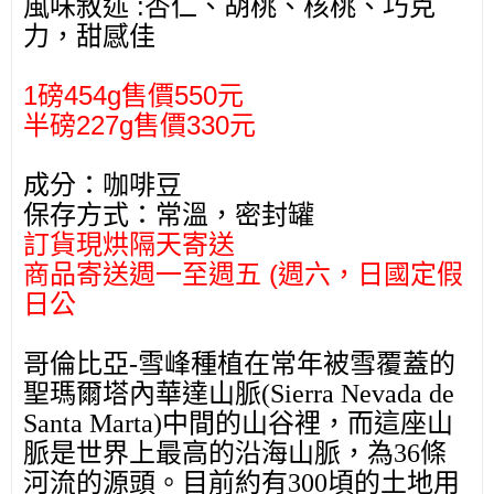
:
風味敘述
杏仁、胡桃、核桃、巧克
力，甜感佳
1
454g
550
磅
售價
元
227g
330
半磅
售價
元
成分：咖啡豆
保存方式：常溫，密封罐
訂貨現烘隔天寄送
(
商品寄送週一至週五
週六，日國定假
日公
哥倫比亞
-
雪峰種植在常年被雪覆蓋的
聖瑪爾塔內華達山脈
(Sierra Nevada de
Santa Marta)
中間的山谷裡，而這座山
脈是世界上最高的沿海山脈，為
36
條
河流的源頭。目前約有
300
頃的土地用