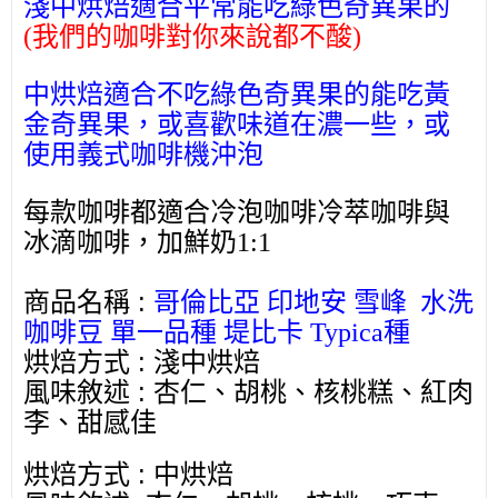
淺中烘焙適合平常能吃綠色奇異果的
(
我們的咖啡對你來說都不酸
)
中烘焙適合不吃綠色奇異果的能吃黃
金奇異果，或喜歡味道在濃一些，或
使用義式咖啡機沖泡
每款咖啡都適合冷泡咖啡冷萃咖啡與
冰滴咖啡，加鮮奶
1:1
:
商品名稱
哥倫比亞 印地安 雪峰
水洗
咖啡豆 單一品種 堤比卡
Typica
種
:
烘焙方式
淺
中烘焙
:
風味敘述
杏仁、胡桃、核桃糕、紅肉
李、甜感佳
:
烘焙方式
中烘焙