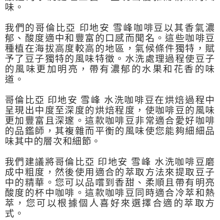
味。
我們的哥倫比亞
印地安
雪峰咖啡豆以其香氣濃
郁、酸度適中和豐富的口感而聞名。這些咖啡豆
種植在海拔高度較高的地區，氣候條件獨特，賦
予了豆子獨特的風味特徵。水洗處理過程使豆子
的風味更加明亮，帶有濃郁的水果和花香的味
道。
哥倫比亞
印地安
雪峰
水洗咖啡豆在烘焙過程中
呈現出中度至深度的烘焙程度，使咖啡豆的風味
更加豐富且深邃。這款咖啡豆非常適合愛好咖啡
的品鑑師，其複雜而平衡的風味使您能夠細細品
味其中的層次和細節。
我們建議將哥倫比亞
印地安
雪峰
水洗咖啡豆磨
成中粗度，然後使用適合的萃取方法來提取豆子
中的精華。您可以品嚐到香甜、柔順且帶有明亮
酸度的杯中咖啡。這款咖啡豆同時適合冷萃和熱
萃，您可以根據個人喜好來選擇合適的萃取方
式。