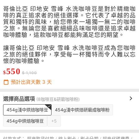
哥倫比亞
印地安
雪峰
水洗咖啡豆是對於精緻咖
啡的真正追求者的絕佳選擇。它代表了卓越的品
質和獨特的風味，給您帶來一場獨一無二的咖啡
之旅。無論您是喜歡細細品味咖啡還是追求卓越
咖啡體驗，這款咖啡豆都能夠滿足您的期望。
讓哥倫比亞
印地安
雪峰
水洗咖啡豆成為您咖啡
之旅的絕佳夥伴，享受每一杯獨特而令人難以忘
懷的咖啡體驗。
550
$
$ 1,100
預計出貨天數
3
天
選擇商品選項
(8咖啡豆&研磨咖啡粉)
454g淺中烘焙咖啡豆
454g淺中烘焙研磨成咖啡粉
454g中烘焙咖啡豆
+5
付款方式：
超商取貨付款 / 線上刷卡 / 刷卡分期 / 超商代碼繳費 /