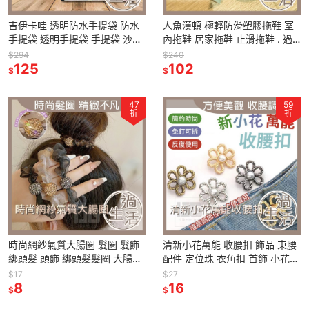
吉伊卡哇 透明防水手提袋 防水
人魚漢頓 極輕防滑塑膠拖鞋 室
手提袋 透明手提袋 手提袋 沙灘
內拖鞋 居家拖鞋 止滑拖鞋 . 過
包 燚 過生活 燚
生活
$294
$240
125
102
$
$
47
59
折
折
時尚網紗氣質大腸圈 髮圈 髮飾
清新小花萬能 收腰扣 飾品 束腰
綁頭髮 頭飾 綁頭髮髮圈 大腸圈
配件 定位珠 衣角扣 首飾 小花
髮飾 燚 過生活
縮腰扣 可調節褲腰 褲子扣 褲子
$17
$27
8
收腰 腰扣 腰圍調整
16
$
$