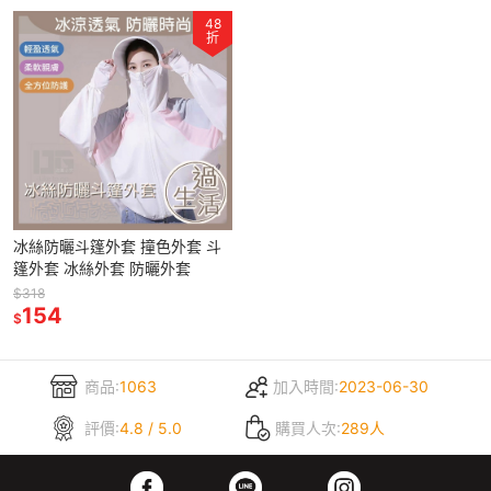
48
折
冰絲防曬斗篷外套 撞色外套 斗
篷外套 冰絲外套 防曬外套
$318
154
$
商品:
1063
加入時間:
2023-06-30
評價:
4.8 / 5.0
購買人次:
289人