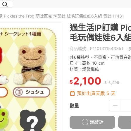
 Pickles the Frog 萌蛙匹克 泡菜蛙 絨毛玩偶娃娃6入組 青蛙 11431
過生活IP訂購 Pic
毛玩偶娃娃6入組 
商品編號：
P1101311543351
原
共6種造型，不重複，可放置在
尺寸 : 高約 10 cm
材質 : 聚酯纖維
2,100
$
$ 3,995
預計出貨天數
5
天
數量
敲敲話