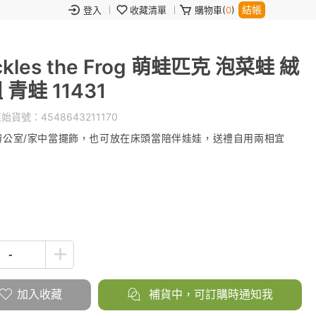
結帳
登入
收藏清單
購物車(
0
)
kles the Frog 萌蛙匹克 泡菜蛙 絨
青蛙 11431
始貨號：
4548643211170
辦公室/家中當擺飾，也可放在床頭當陪伴娃娃，送禮自用兩相宜
加入收藏
補貨中，可訂購時通知我