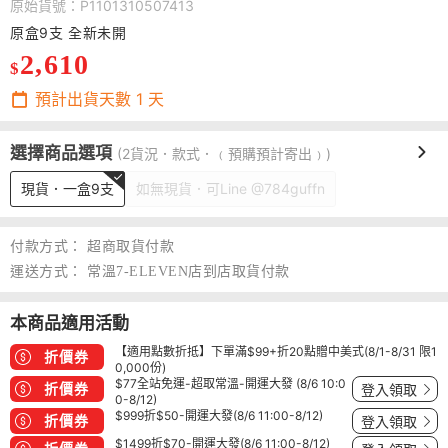
原始貨號：P1101310507413
原盒9支 全新未開
2,610
$
預計出貨天數
1
天
選擇商品選項
(2貨況．款式．﹙預購預計寄出﹚)
現貨．一盒9支
如無現貨．可Line @784guffn
付款方式：
超商取貨付款
運送方式：
常溫7-ELEVEN店到店取貨付款
本商品適用活動
【適用點數折抵】下單滿$99+折20點贈中美式(8/1-8/31 限1
折價券
0,000份)
$77全站免運-超取常溫-開運大發 (8/6 10:0
折價券
登入領取
0-8/12)
$999折$50-開運大發(8/6 11:00-8/12)
折價券
登入領取
$1499折$70-開運大發(8/6 11:00-8/12)