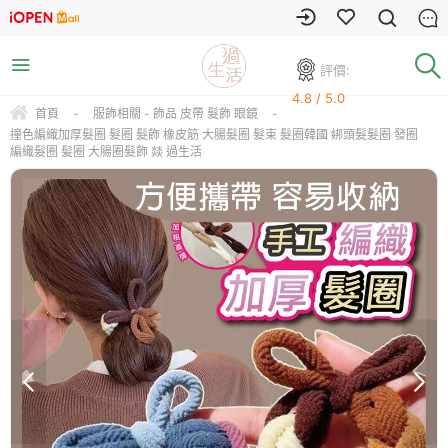
評價:
4.8 / 5.0
首頁
-
服飾相關 - 飾品 皮帶 髮飾 眼鏡
-
撞色編織加厚髮圈 髮圈 髮飾 橡皮筋 大腸髮圈 髮束 髮圈韓國 綁頭髮髮圈 發圈
編織髮圈 髪圈 大腸圈髮飾 燚 過生活