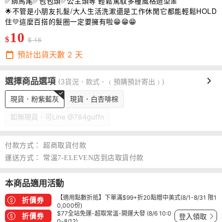
✅綁馬尾✅包包頭✅公主頭等 輕鬆駕馭多種風格造型🎀
🌟不管是小朋友扎髮/大人生活洗漱還是工作休閒它都能輕鬆HOLD
住💛這麼百搭的髮圈一定要擁有啦😁😁😁
10
$
$ 16
預計出貨天數
2
天
選擇商品選項
(3貨況．款式．﹙預購預計寄出﹚)
現貨．粉紫藍灰
現貨．白杏啡棕
如無現貨．可Line @784guffn
付款方式：
超商取貨付款
運送方式：
常溫7-ELEVEN店到店取貨付款
本商品適用活動
【適用點數折抵】下單滿$99+折20點贈中美式(8/1-8/31 限1
折價券
0,000份)
$77全站免運-超取常溫-開運大發 (8/6 10:0
折價券
登入領取
0-8/12)