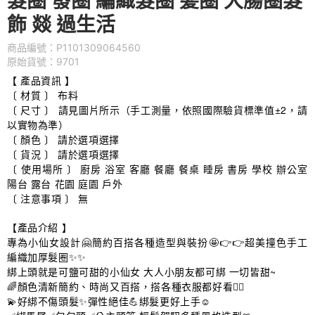
髮圈 發圈 編織髮圈 髪圈 大腸圈髮
飾 燚 過生活
商品編號：P1101309064560
原始貨號：9701
【 產品資訊 】
〔 材質 〕 布料
〔 尺寸 〕 請見圖片所示（手工測量，依照國際驗貨標準值±2，請
以實物為準）
〔 顏色 〕 請於選項選擇
〔 貨況 〕 請於選項選擇
〔 使用場所 〕 廚房 浴室 客廳 餐廳 餐桌 睡房 書房 學校 辦公室
陽台 露台 花園 庭園 戶外
〔 注意事項 〕 無
【產品介紹 】
專為小仙女設計🤗簡約百搭各種造型與裝扮🤩👉👉超美撞色手工
編織加厚髮圈✨✨
綁上頭就是可鹽可甜的小仙女 大人小朋友都可綁 一切皆甜~
🌈顏色清新簡約、時尚又百搭，搭各種衣服都好看👍🏻
💫好綁不傷頭髮✨彈性絕佳💪綁髮更好上手☺️