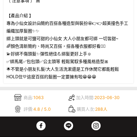
〔 注意事項 〕 無
【產品介紹 】
專為小仙女設計🤗簡約百搭各種造型與裝扮🤩👉👉超美撞色手工
編織加厚髮圈✨✨
綁上頭就是可鹽可甜的小仙女 大人小朋友都可綁 一切皆甜~
🌈顏色清新簡約、時尚又百搭，搭各種衣服都好看👍🏻
💫好綁不傷頭髮✨彈性絕佳💪綁髮更好上手☺️
✅綁馬尾✅包包頭✅公主頭等 輕鬆駕馭多種風格造型🎀
🌟不管是小朋友扎髮/大人生活洗漱還是工作休閒它都能輕鬆
HOLD住💛這麼百搭的髮圈一定要擁有啦😁😁😁
商品:
1063
加入時間:
2023-06-30
評價:
4.8 / 5.0
購買人次:
288人