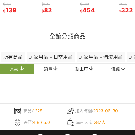
布丁狗 大
美樂蒂 布丁狗 大
入組 HelloKitty 美
入組 HelloKitty 美
毛吸水鬆緊髮帽 鋼
毛吸水鬆緊髮帽 鋼
毛造型折疊鏡 鋼琴
毛造型折
$251
$148
$148
$788
$788
$559
$559
洛米 帕恰
耳狗 酷洛米 帕恰
139
樂蒂 大耳狗 酷洛
82
樂蒂 大耳狗 酷洛
82
琴演奏會 音符 生
454
琴演奏會 音符 生
454
演奏會 音符 生日
322
演奏會 
322
$
$
$
$
$
$
$
企鵝
狗 山姆企鵝
米 人魚漢頓
米 人魚漢頓
日鋼琴音樂會
日鋼琴音樂會
鋼琴音樂會 6823
鋼琴音樂
6546R
6742R
6742R
6823
6823
全館分類商品
所有商品
居家用品 - 日常用品
居家用品 - 清潔用品
居
人氣
銷量
新上市
價錢
商品:
1228
加入時間:
2023-06-30
評價:
4.8 / 5.0
購買人次:
287人