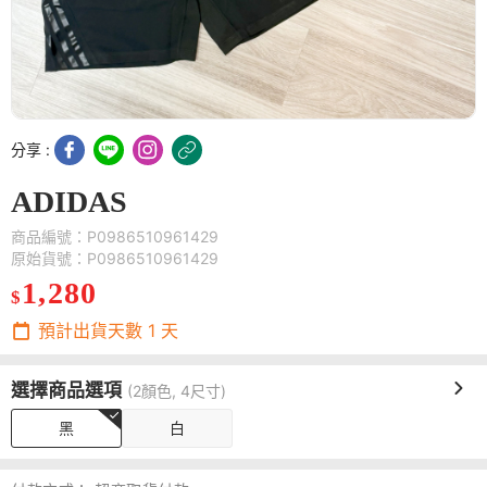
分享 :
ADIDAS
商品編號：P0986510961429
原始貨號：P0986510961429
1,280
$
預計出貨天數
1
天
選擇商品選項
(2顏色, 4尺寸)
黑
白