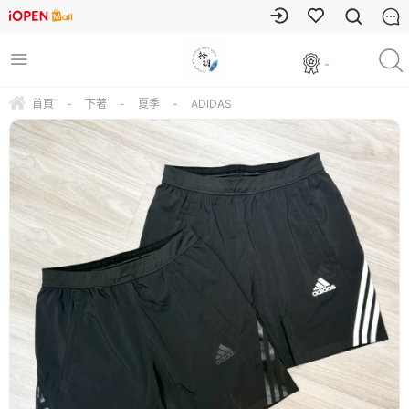
-
首頁
-
下著
-
夏季
-
ADIDAS