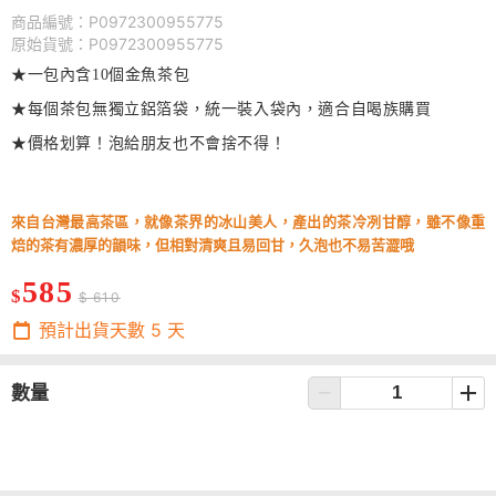
商品編號：P0972300955775
原始貨號：P0972300955775
★一包內含10個金魚茶包
★每個茶包無獨立鋁箔袋，統一裝入袋內，適合自喝族購買
★價格划算！泡給朋友也不會捨不得！
來自台灣最高茶區，
就像茶界的冰山美人，
產出的茶冷冽甘醇，雖不像重
焙的茶有濃厚的韻味，但相對清爽且易回甘，久泡也不易苦澀哦
585
$
$ 610
預計出貨天數
5
天
數量