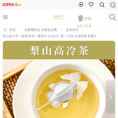
評價:
4.5 / 5.0
首頁
-
划算獨享包 自喝足必備
-
金魚系列
-
梨山高冷茶《金魚茶包》獨享包 (10包入) 單一口味 台灣茶葉 魚蝶ㄦ