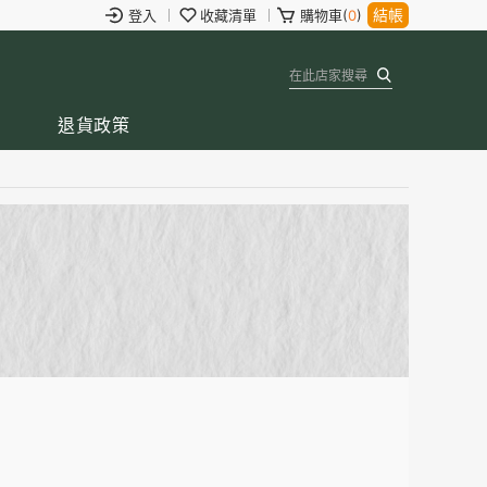
結帳
登入
收藏清單
購物車(
0
)
退貨政策