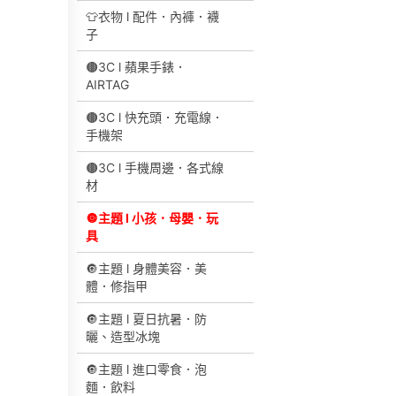
👕衣物 l 配件．內褲．襪
子
🟤3C l 蘋果手錶．
AIRTAG
🟤3C l 快充頭．充電線．
手機架
🟤3C l 手機周邊．各式線
材
🔘主題 l 小孩．母嬰．玩
具
🔘主題 l 身體美容．美
體．修指甲
🔘主題 l 夏日抗暑．防
曬、造型冰塊
🔘主題 l 進口零食．泡
麵．飲料