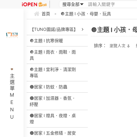
首頁
-
🔘主題 l 小孩．母嬰．玩具
🔘主題 l 小孩
【TUNO圖諾/品牌專區】
🔘主題 l 抗寒保暖
排序：
瀏覽人次
🔘主題 l 雨衣．雨鞋．雨
具
🔘主題 l 宜利淨．清潔劑
專區
主選單MENU
🟠居家 l 防蚊．防蟲
🟠居家 l 加濕器．香氛．
紓壓
🟠居家 l 燈具．夜燈．桌
燈
🟠居家 l 五金修繕．居安