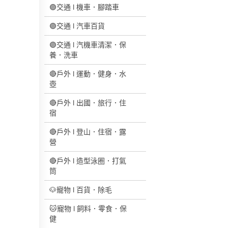
🟣交通 l 機車．腳踏車
🟣交通 l 汽車百貨
🟣交通 l 汽機車清潔．保
養．洗車
🔴戶外 l 運動．健身．水
壺
🔴戶外 l 出國．旅行．住
宿
🔴戶外 l 登山．住宿．露
營
🔴戶外 l 造型泳圈．打氣
筒
🐶寵物 l 百貨．除毛
🐱寵物 l 飼料．零食．保
健