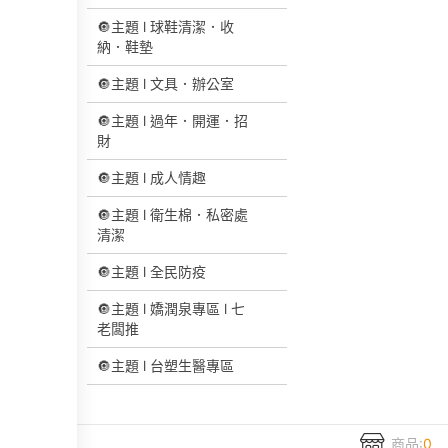
🔘主題 l 球鞋清潔．收
納．鞋墊
🔘主題 l 文具．辦公室
🔘主題 l 過年．開運．招
財
🔘主題 l 成人情趣
🔘主題 l 衛生棉．私密處
清潔
🔘主題 l 全民防疫
🔘主題 l 嬌潤泉專區 l 七
老闆推
🔘主題 l 台塑生醫專區
商品:
0