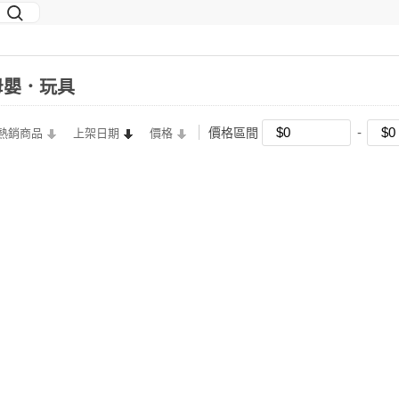
．母嬰．玩具
價格區間
熱銷商品
上架日期
價格