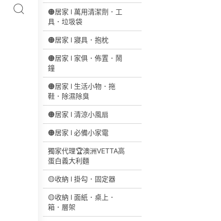
🟠居家 l 萬用清潔劑．工
具．垃圾袋
🟠居家 l 寢具．抱枕
🟠居家 l 家俱．佈置．鬧
鐘
🟠居家 l 生活小物．拖
鞋．除濕除臭
🟠居家 l 清涼小風扇
🟠居家 l 必備小家電
獨家代理🏆澳洲VETTA高
蛋白義大利麵
🟡收納 l 掛勾．固定器
🟡收納 l 面紙．桌上．
箱．層架