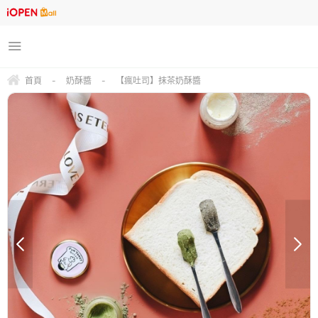
首頁
-
奶酥醬
-
【瘋吐司】抹茶奶酥醬