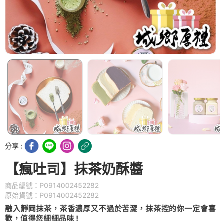
分享 :
【瘋吐司】抹茶奶酥醬
商品編號：P0914002452282
原始貨號：P0914002452282
融入靜岡抹茶，茶香濃厚又不過於苦澀，抹茶控的你一定會喜
歡，值得您細細品味 !