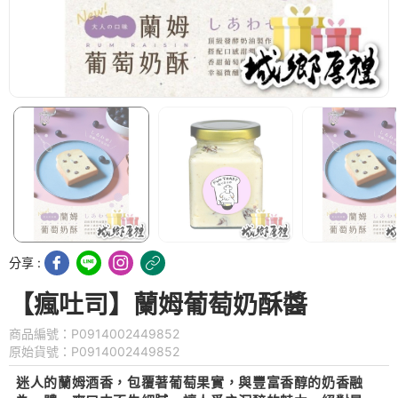
分享 :
【瘋吐司】蘭姆葡萄奶酥醬
商品編號：P0914002449852
原始貨號：P0914002449852
迷人的蘭姆酒香，包覆著葡萄果實，與豐富香醇的奶香融