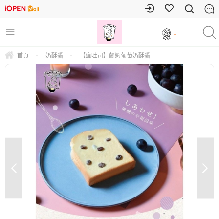
-
首頁
-
奶酥醬
-
【瘋吐司】蘭姆葡萄奶酥醬