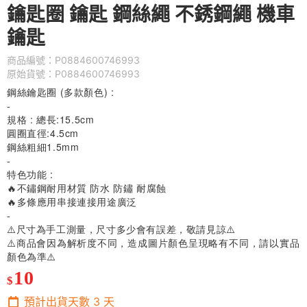
鑰匙圈 鑰匙 鋼絲繩 不銹鋼繩 機車
鑰匙
商品編號：P0884600746993
原始貨號：P0884600746993
鋼絲鑰匙圈 (多款顏色) :
-
規格 : 總長:15.5cm
圓圈直徑:4.5cm
鋼絲粗細1.5mm
-
特色功能 :
🔥
不鏽鋼耐用材質 防水 防鏽 耐腐蝕
🔥
多條應用串接連接用途廣泛
-
⚠️尺寸為手工測量，尺寸多少會有誤差，敬請見諒⚠️
⚠️商品會因為解析度不同，造成圖片顏色呈現略有不同，請以實品
顏色為準⚠️
10
$
預計出貨天數
3
天