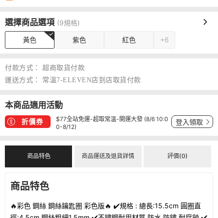
選擇商品選項
(9規格)
黃色
紫色
紅色
+6
付款方式：
超商取貨付款
運送方式：
常溫7-ELEVEN店到店取貨付款
本商品適用活動
$77全站免運-超取常溫-開運大發 (8/6 10:0
折價券
登入領取
0-8/12)
商品特色
商品運送及退貨詳情
評價(0)
商品特色
🔥彩色 鋼絲 鋼絲鑰匙圈 彩色版🔥 ✔️規格 : 總長:15.5cm 圓圈直
徑:4.5cm 鋼絲粗細1.5mm ✔️不鏽鋼耐用材質 防水 防鏽 耐腐蝕 ✔️