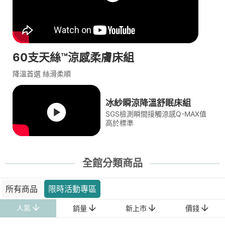
60支天絲™涼感柔膚床組
降溫首選 絲滑柔順
冰紗瞬涼降溫舒眠床組
SGS檢測瞬間接觸涼感Q-MAX值
高於標準
全館分類商品
所有商品
限時活動專區
人氣
銷量
新上市
價錢