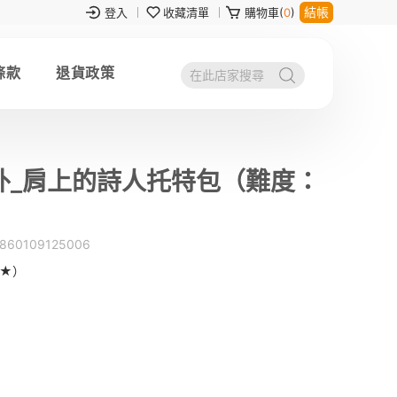
結帳
登入
收藏清單
購物車(
0
)
條款
退貨政策
外_肩上的詩人托特包（難度：
860109125006
4★）