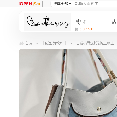
店
評
價:
5.0 / 5.0
首頁
｜紙型與教程｜
自我挑戰_建議仿工以上
-
-