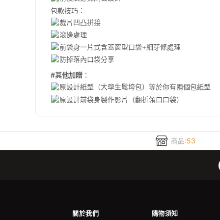
包款技巧：
裁片凹凸拼接
滾邊處理
前袋身一片式含蓋窗型口袋+細芽條處理
防掉落內口袋分享
#其他加贈
：
原設計紙型（大學生鬆垮包）等於你有兩個包紙型
原設計前袋身製作影片（翻折領口口袋）
商品:
53
關於我們
購物須知