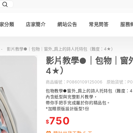
家分類
店家簡介
網站公告
常見問答
服務
影片教學●｜包物｜窗外_肩上的詩人托特包（難度：4★）
-
影片教學●｜包物｜窗
4★）
商品編號：
P0860109125006
原始貨號：
P0
包物教學●窗外_肩上的詩人托特包（難度：
內含紙型與完整影片教學，
帶你手把手完成屬於你的精品包。
*加贈原版設計版型1份
750
$