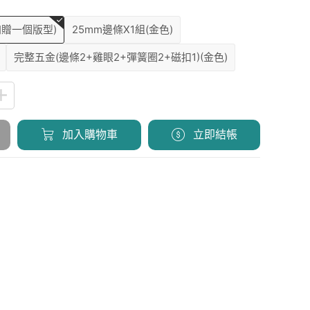
加贈一個版型)
25mm邊條X1組(金色)
完整五金(邊條2+雞眼2+彈簧圈2+磁扣1)(金色)
加入購物車
立即結帳