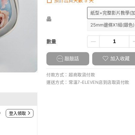
預計出貨天數
5
天
紙型+完整影片教學(
品
25mm邊條X1組(銀色)
數量
敲敲話
加入收藏
付款方式：
超商取貨付款
運送方式：
常溫7-ELEVEN店到店取貨付款
0
登入領取