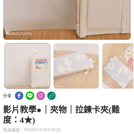
分享 :
影片教學●｜夾物｜拉鍊卡夾(難
度：4★)
商品編號：P0860103603829