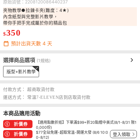
原始貨號：2208120086440237
夾物教學●拉鍊卡夾(難度：4★)
內含紙型與完整影片教學，
帶你手把手完成屬於你的精品包
350
$
預計出貨天數
4
天
選擇商品選項
(1規格)
版型+影片教學
付款方式：
超商取貨付款
運送方式：
常溫7-ELEVEN店到店取貨付款
本商品適用活動
【適用點數折抵】下單滿$99+折20點贈中美式(8/1-8/31 限1
折價券
0,000份)
$77全站免運-超取常溫-開運大發 (8/6 10:0
折價券
登入領取
0-8/12)