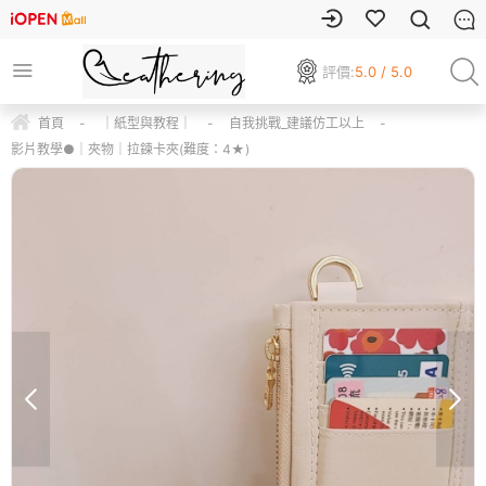
評價:
5.0 / 5.0
首頁
-
｜紙型與教程｜
-
自我挑戰_建議仿工以上
-
影片教學●｜夾物｜拉鍊卡夾(難度：4★)