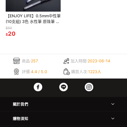
【ENJOY LIFE】0.5mm中性筆
(10支組) 3色 水性筆 原珠筆 辦
公用品 原子筆 文具用品 筆 中
$50
性筆
20
$
商品:
257
加入時間:
2023-06-14
評價:
4.4 / 5.0
購買人次:
1223人
關於我們
購物須知