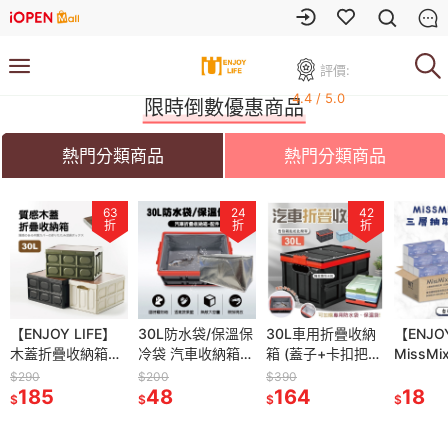
評價:
4.4 / 5.0
限時倒數優惠商品
熱門分類商品
熱門分類商品
63
63
24
24
42
42
折
折
折
折
折
折
 LIFE】
【ENJOY LIFE】
30L防水袋/保溫保
30L防水袋/保溫保
30L車用折疊收納
30L車用折疊收納
【ENJOY LIFE】
【ENJOY
疊收納箱
木蓋折疊收納箱
冷袋 汽車收納箱配
冷袋 汽車收納箱配
箱 (蓋子+卡扣把
箱 (蓋子+卡扣把
MissMix 蜜美絲
MissM
三色 戶外折
(小款) 三色 戶外折
件 小防水袋 小保
件 小防水袋 小保
手) 車用收納箱 收
手) 車用收納箱 收
三層抽取式衛生紙
三層抽
$290
$200
$200
$390
$390
 摺疊箱
疊收納箱 摺疊箱
185
冷袋
48
冷袋
48
納 收納箱 置物
164
納 收納箱 置物
164
120張/包 衛生紙
18
120張/
18
$
$
$
$
$
$
$
箱 折疊式
露營收納箱 折疊式
抽取衛生紙 三層衛
抽取衛生
車收納箱
收納 汽車收納箱
生紙
生紙