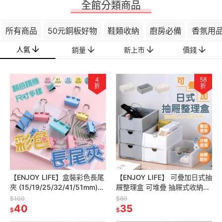
全館分類商品
所有商品
50元銅板好物
鞋類收納
廚房必備
香氛用
人氣
銷量
新上市
價錢
4
58
折
折
【ENJOY LIFE】盒裝彩色長尾
【ENJOY LIFE】 可疊加日式抽
夾 (15/19/25/32/41/51mm)
屜整理盒 可堆疊 抽屜式收納盒
長尾夾 書夾 票據夾 文具夾
整理盒 彩妝收納 抽屜收納 文具
$100
$60
40
收納 收納
35
$
$