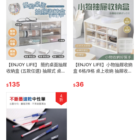
【ENJOY LIFE】 簡約桌面抽屜
【ENJOY LIFE】小物抽屜收納
收納盒 (五款任選) 抽屜式 桌上
盒 6格/9格 桌上收納 抽屜收納
收納 抽屜式收納 收納盒 小物收
收納盒 小物收納 六宮格 九宮格
納 文具收納
135
文具收納
36
$
$
4
折