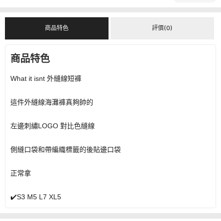
商品特色
評價(0)
商品特色
What it isnt 外縫線短褲
這件外縫線海灘褲真夠帥的
左邊刺繡LOGO 對比色縫線
側縫口袋和帶編織標籤的後貼邊口袋
正常拿
✔️S3 M5 L7 XL5