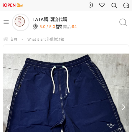
TATA購.潮流代購
5.0 / 5.0
商品:
94
首頁
-
What it isnt 外縫線短褲