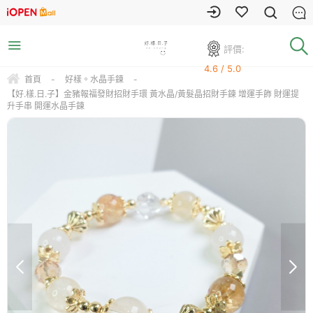
評價:
4.6 / 5.0
首頁
-
好樣。水晶手鍊
-
【好.樣.日.子】金豬報福發財招財手環 黃水晶/黃髮晶招財手鍊 增運手飾 財運提
升手串 開運水晶手鍊