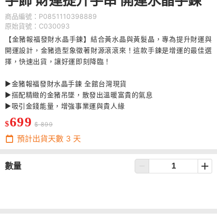
手飾 財運提升手串 開運水晶手鍊
商品編號：P0851110398889
原始貨號：C030093
【金豬報福發財水晶手鍊】結合黃水晶與黃髮晶，專為提升財運與
開運設計，金豬造型象徵著財源滾滾來！這款手鍊是增運的最佳選
擇，快速出貨，讓好運即刻降臨！
▶金豬報福發財水晶手鍊 全館台灣現貨
▶搭配精緻的金豬吊墜，散發出溫暖富貴的氣息
▶吸引金錢能量，增強事業運與貴人緣
699
$
$ 899
預計出貨天數
3
天
數量