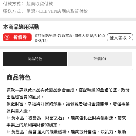
付款方式：
超商取貨付款
運送方式：
常溫7-ELEVEN店到店取貨付款
本商品適用活動
$77全站免運-超取常溫-開運大發 (8/6 10:0
折價券
登入領取
0-8/12)
商品特色
評價(0)
商品特色
這款手鍊以黃水晶與黃髮晶組合而成，搭配精緻的金豬吊墜，散發
出溫暖富貴的氣息。
象徵財富、幸福與好運的聚集，讓佩戴者吸引金錢能量，增強事業
運與貴人緣。
✨ 黃水晶：被譽為「財富之石」，能夠強化正財與偏財運，帶來
事業上的順利與財務的穩定。
✨ 黃髮晶：蘊含強大的能量磁場，能夠提升自信、決策力，幫助