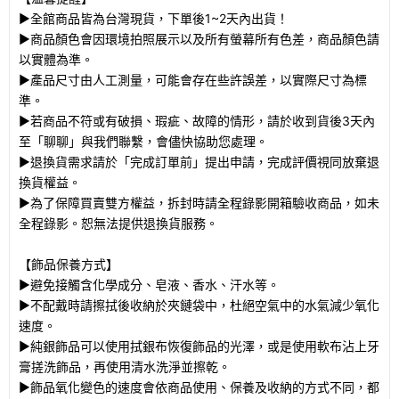
▶全館商品皆為台灣現貨，下單後1~2天內出貨！
▶商品顏色會因環境拍照展示以及所有螢幕所有色差，商品顏色請
以實體為準。
▶產品尺寸由人工測量，可能會存在些許誤差，以實際尺寸為標
準。
▶若商品不符或有破損、瑕疵、故障的情形，請於收到貨後3天內
至「聊聊」與我們聯繫，會儘快協助您處理。
▶退換貨需求請於「完成訂單前」提出申請，完成評價視同放棄退
換貨權益。
▶為了保障買賣雙方權益，拆封時請全程錄影開箱驗收商品，如未
全程錄影。恕無法提供退換貨服務。
【飾品保養方式】
▶避免接觸含化學成分、皂液、香水、汗水等。
▶不配戴時請擦拭後收納於夾鏈袋中，杜絕空氣中的水氣減少氧化
速度。
▶純銀飾品可以使用拭銀布恢復飾品的光澤，或是使用軟布沾上牙
膏搓洗飾品，再使用清水洗淨並擦乾。
▶飾品氧化變色的速度會依商品使用、保養及收納的方式不同，都