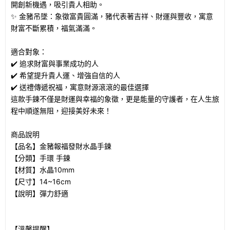
開創新機遇，吸引貴人相助。
✨ 金豬吊墜：象徵富貴圓滿，豬代表著吉祥、財運與豐收，寓意
財富不斷累積，福氣滿滿。
適合對象：
✔️ 追求財富與事業成功的人
✔️ 希望提升貴人運、增強自信的人
✔️ 送禮傳遞祝福，寓意財源滾滾的最佳選擇
這款手鍊不僅是財運與幸福的象徵，更是能量的守護者，在人生旅
程中順遂無阻，迎接美好未來！
商品說明
【品名】金豬報福發財水晶手鍊
【分類】手環 手鍊
【材質】水晶10mm
【尺寸】14~16cm
【說明】彈力舒適
【溫馨提醒】