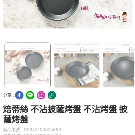
分享 :
焙蒂絲 不沾披薩烤盤 不沾烤盤 披
薩烤盤
商品編號：P0843100624699