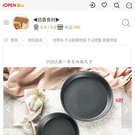
◄焙香食材►
5.0 / 5.0
商品:
156
首頁
-
烘焙器具
-
焙蒂絲 不沾披薩烤盤 不沾烤盤 披薩烤盤