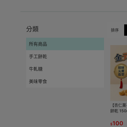
分類
排序
所有商品
手工餅乾
牛軋糖
美味零食
【杏仁菓
餅乾 15
酥脆空氣
零食
100
$