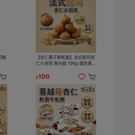
切蝴
【杏仁菓子餅乾屋】法式起司杏
仁小泡芙 無內餡 100g 蛋奶素
 伴
鹹香酥脆 下午茶零食 手工烘焙
100
$