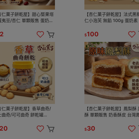
杏仁菓子餅乾屋】甜心堅果塔
【杏仁菓子餅乾屋】法式黑
威夷豆/杏仁 單顆販售 蛋奶素
仁小泡芙 無餡 100g 蛋奶素
工烘焙 下午茶 伴手禮
糖香甜 手工烘焙 下午茶零食
2
100
$
杏仁菓子餅乾屋】香草曲奇/
【杏仁菓子餅乾屋】鳳梨酥 
士曲奇/可可曲奇 餅乾罐
酥 單顆販售 奶香酥皮 台灣
 下午茶 伴手禮
餡 新莊30年老店 下午茶
禮
20
30
$