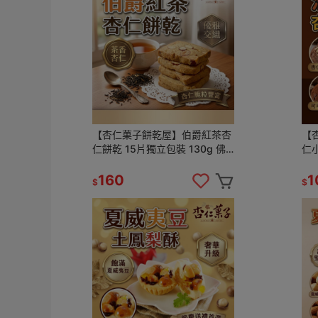
【杏仁菓子餅乾屋】伯爵紅茶杏
【
仁餅乾 15片獨立包裝 130g 佛
仁小
手柑香 手工烘焙 團購優惠 下午
手
茶
160
1
$
$