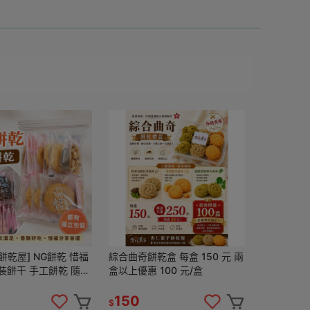
餅乾屋] NG餅乾 惜福
綜合曲奇餅乾盒 每盒 150 元 兩
裝餅干 手工餅乾 隨機
盒以上優惠 100 元/盒
喜餅
150
$