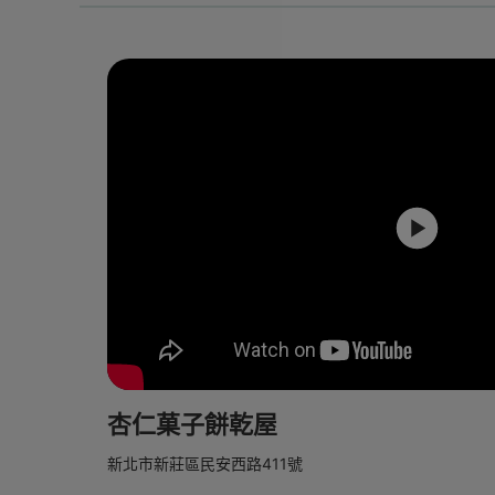
杏仁菓子餅乾屋
新北市新莊區民安西路411號