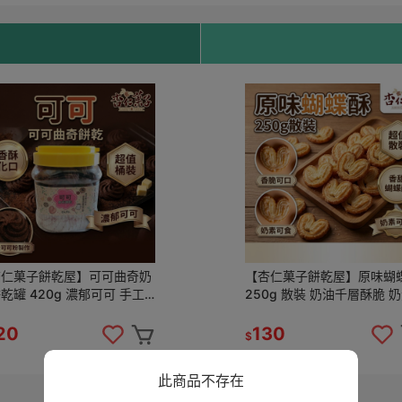
杏仁菓子餅乾屋】可可曲奇奶
【杏仁菓子餅乾屋】原味蝴
 420g 濃郁可可 手工
250g 散裝 奶油千層酥脆 
 下午茶 伴手禮
下午茶點心 團購 一包130元
20
130
$
此商品不存在