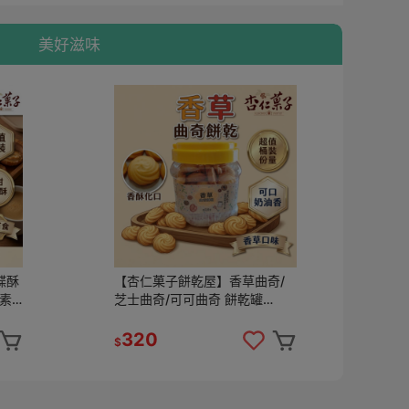
美好滋味
蝶酥
【杏仁菓子餅乾屋】香草曲奇/
【
奶素
芝士曲奇/可可曲奇 餅乾罐
餅乾
420g 手工烘焙 下午茶 伴手禮
酥
送禮
零
320
1
$
$