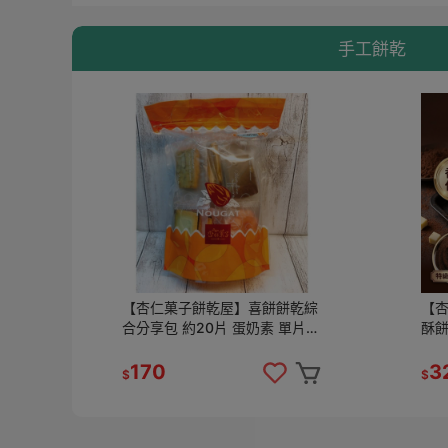
手工餅乾
【杏仁菓子餅乾屋】喜餅餅乾綜
【
合分享包 約20片 蛋奶素 單片包
酥餅乾罐
裝 派對聚會 幼稚園 隨機口味
烘焙
170
3
$
$