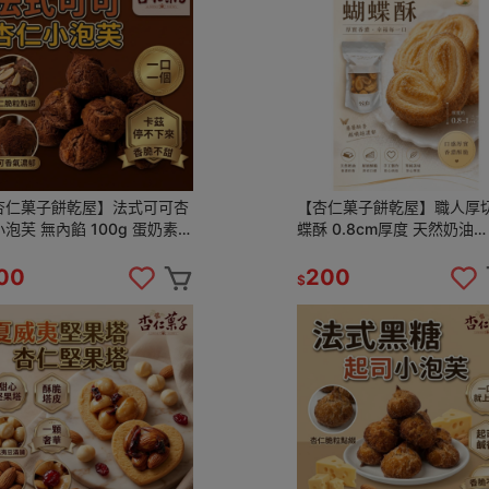
杏仁菓子餅乾屋】法式可可杏
【杏仁菓子餅乾屋】職人厚
泡芙 無內餡 100g 蛋奶素
蝶酥 0.8cm厚度 天然奶油
工烘焙 下午茶零食 團購
200g 下午茶餅乾 團購熱銷
手禮
00
200
$