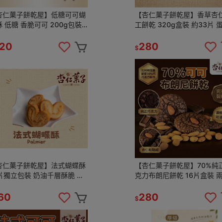
杏仁菓子餅乾屋】低糖可可蝴
【杏仁菓子餅乾屋】香草杏
 低糖 香脆可可 200g包裝
工餅乾 320g盒裝 約33片 
 手工烘焙 下午茶 團購 伴手
素 三盒優惠 下午茶 伴手禮
20
280
$
杏仁菓子餅乾屋】法式蝴蝶酥
【杏仁菓子餅乾屋】70%純
5片獨立包裝 奶油千層酥脆 手
克力布朗尼餅乾 16片盒裝 
烘焙 團購優惠 下午茶點心
優惠 手工烘焙 下午茶 團購
60
280
$