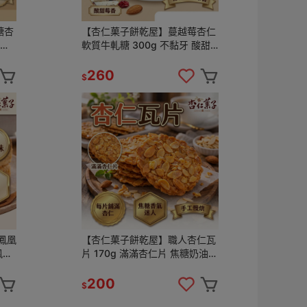
糖杏
【杏仁菓子餅乾屋】蔓越莓杏仁
 黑
軟質牛軋糖 300g 不黏牙 酸甜
莓香 手工熬製 零食 送禮 團購
260
$
鳳凰
【杏仁菓子餅乾屋】職人杏仁瓦
鳳梨
片 170g 滿滿杏仁片 焦糖奶油香
手工烘焙 下午茶 送禮伴手禮
200
$