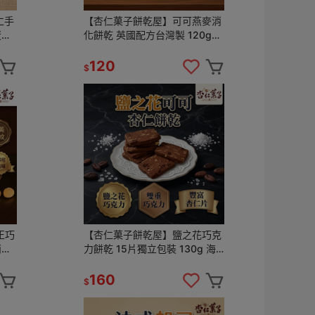
仁手
【杏仁菓子餅乾屋】可可燕麥消
蛋奶
化餅乾 英國配方台灣製 120g
10片 巧克力 下午茶點心
120
$
正巧
【杏仁菓子餅乾屋】鹽之花巧克
兩盒
力餅乾 15片獨立包裝 130g 海
熱銷
鹽甜蜜 手工烘焙 團購優惠
160
$