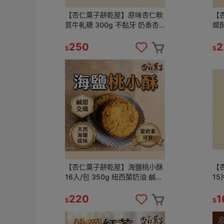
【杏仁菓子餅乾屋】原味杏仁軟
【
質牛軋糖 300g 不黏牙 奶香杏
蝶酥
仁 手工熬製 零食 送禮 團購
奶素
禮
250
2
$
$
【杏仁菓子餅乾屋】海鹽桃小酥
【
16入/包 350g 紐西蘭奶油 鹹甜
1
平衡 蛋奶素 酥脆化口 團購
工
220
1
$
$