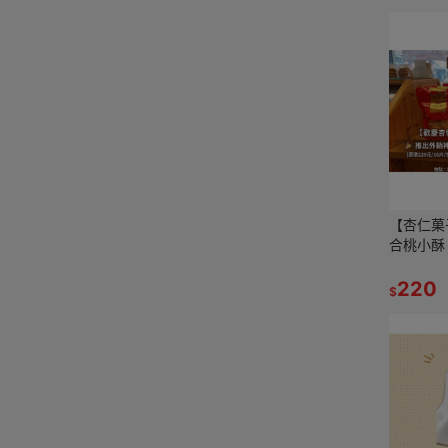
【杏仁菓
合桃小酥
化 蛋奶素
220
$