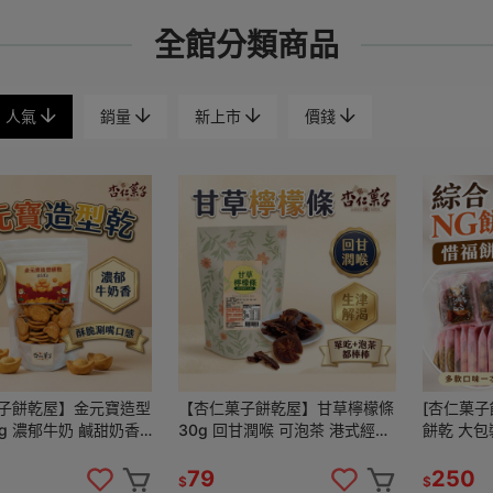
全館分類商品
人氣
銷量
新上市
價錢
子餅乾屋】金元寶造型
【杏仁菓子餅乾屋】甘草檸檬條
[杏仁菓子
0g 濃郁牛奶 鹹甜奶香
30g 回甘潤喉 可泡茶 港式經典
餅乾 大包
感 開運招財 拜拜 團購
素食 生津解渴 蜜餞零食
口味 NG
79
250
$
$