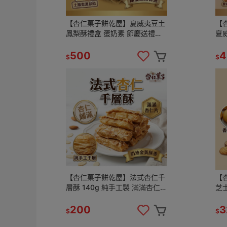
【杏仁菓子餅乾屋】夏威夷豆土
【
鳳梨酥禮盒 蛋奶素 節慶送禮首
夏
選 過年 中秋 伴手禮 手工烘焙
手
500
4
$
$
【杏仁菓子餅乾屋】法式杏仁千
【
層酥 140g 純手工製 滿滿杏仁片
芝
奶油千層 下午茶 送禮首選
420g 手工烘焙
送
200
3
$
$