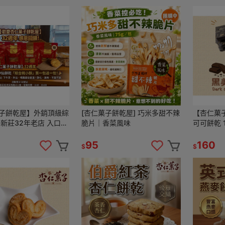
子餅乾屋】外銷頂級綜
[杏仁菓子餅乾屋] 巧米多甜不辣
【杏仁菓
 新莊32年老店 入口即
脆片｜香菜風味
可可餅乾 
 下午茶 伴手禮 團購
手工烘焙 
95
160
$
$