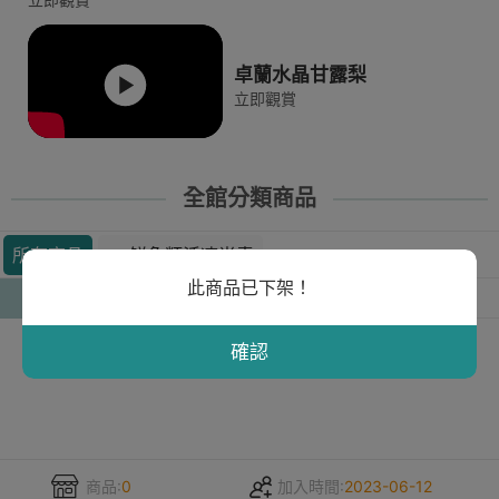
卓蘭水晶甘露梨
立即觀賞
全館分類商品
所有商品
🐟鮮魚類活凍尚青
此商品已下架！
人氣
銷量
新上市
價錢
確認
商品:
0
加入時間:
2023-06-12