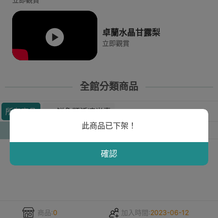
卓蘭水晶甘露梨
立即觀賞
全館分類商品
所有商品
🐟鮮魚類活凍尚青
此商品已下架！
人氣
銷量
新上市
價錢
確認
商品:
0
加入時間:
2023-06-12