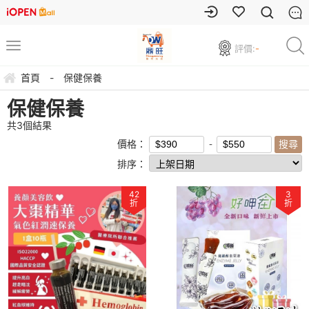
評價:
-
首頁
-
保健保養
保健保養
共
3
個結果
價格：
排序：
42
3
折
折