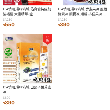
DW鼎旺購物商城 佑寶健特級加
DW鼎旺購物商城 酵素果凍 魔纖
強補精 大棗精華-盒
酵素凍 順暢凍 順暢 排便果凍 現
貨 12入/盒(葡萄口味)
$1,280
$1,280
550
390
$
$
43
折
DW鼎旺購物商城 山桑子葉黃素
凍
$890
390
$