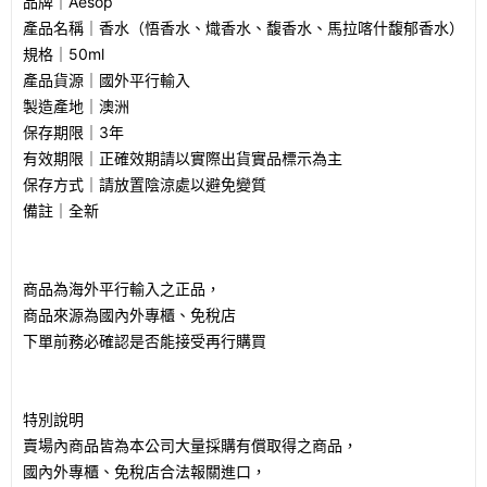
品牌｜Aesop
產品名稱｜香水（悟香水、熾香水、馥香水、馬拉喀什馥郁香水）
規格｜50ml
產品貨源｜國外平行輸入
製造產地｜澳洲
保存期限｜3年
有效期限｜正確效期請以實際出貨實品標示為主
保存方式｜請放置陰涼處以避免變質
備註｜全新
商品為海外平行輸入之正品，
商品來源為國內外專櫃、免稅店
下單前務必確認是否能接受再行購買
特別說明
賣場內商品皆為本公司大量採購有償取得之商品，
國內外專櫃、免稅店合法報關進口，