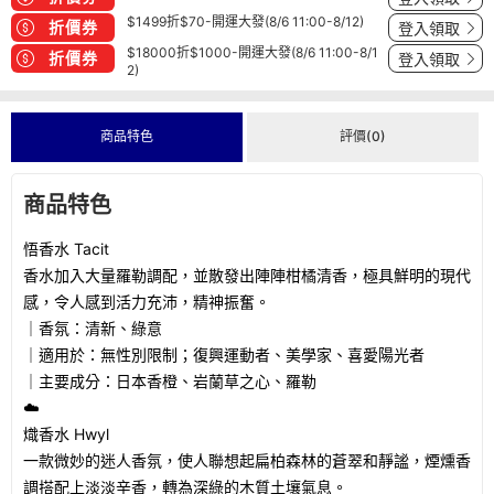
$1499折$70-開運大發(8/6 11:00-8/12)
折價券
登入領取
$18000折$1000-開運大發(8/6 11:00-8/1
折價券
登入領取
2)
商品特色
評價(0)
商品特色
悟香水 Tacit
香水加入大量羅勒調配，並散發出陣陣柑橘清香，極具鮮明的現代
感，令人感到活力充沛，精神振奮。
｜香氛：清新、綠意
｜適用於：無性別限制；復興運動者、美學家、喜愛陽光者
｜主要成分：日本香橙、岩蘭草之心、羅勒
☁️
熾香水 Hwyl
一款微妙的迷人香氛，使人聯想起扁柏森林的蒼翠和靜謐，煙燻香
調搭配上淡淡辛香，轉為深綠的木質土壤氣息。