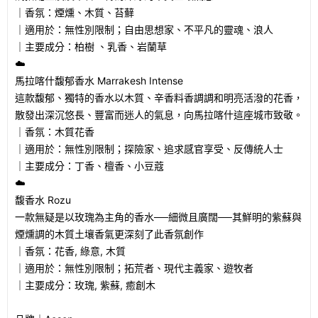
｜香氛：煙燻、木質、苔蘚
｜適用於：無性別限制；自由思想家、不平凡的靈魂、浪人
｜主要成分：柏樹 、乳香、岩蘭草
☁️
馬拉喀什馥郁香水 Marrakesh Intense
這款馥郁、獨特的香水以木質、辛香料香調調和明亮活潑的花香，
散發出深沉悠長、豐富而迷人的氣息，向馬拉喀什這座城市致敬。
｜香氛：木質花香
｜適用於：無性別限制；探險家、追求感官享受、反傳統人士
｜主要成分：丁香、檀香、小豆蔻
☁️
馥香水 Rozu
一款無疑是以玫瑰為主角的香水──細微且廣闊──其鮮明的紫蘇與
煙燻調的木質土壤香氣更深刻了此香氛創作
｜香氛：花香, 綠意, 木質
｜適用於：無性別限制；拓荒者、現代主義家、遊牧者
｜主要成分：玫瑰, 紫蘇, 癒創木