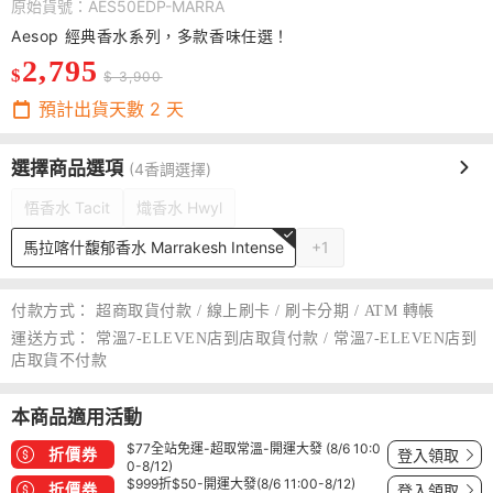
原始貨號：AES50EDP-MARRA
Aesop 經典香水系列，多款香味任選！
2,795
$
$ 3,900
預計出貨天數
2
天
選擇商品選項
(4香調選擇)
悟香水 Tacit
熾香水 Hwyl
馬拉喀什馥郁香水 Marrakesh Intense
+1
付款方式：
超商取貨付款 / 線上刷卡 / 刷卡分期 / ATM 轉帳
運送方式：
常溫7-ELEVEN店到店取貨付款 / 常溫7-ELEVEN店到
店取貨不付款
本商品適用活動
$77全站免運-超取常溫-開運大發 (8/6 10:0
折價券
登入領取
0-8/12)
$999折$50-開運大發(8/6 11:00-8/12)
折價券
登入領取