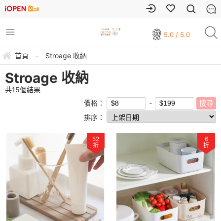
5.0 / 5.0
首頁
-
Stroage 收納
Stroage 收納
共
15
個結果
價格：
排序：
52
6
折
折