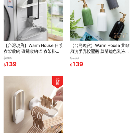
【台灣現貨】Warm House 日系
【台灣現貨】Warm House 北歐
衣架收納 磁鐵收納架 衣架掛鉤
風洗手乳按壓瓶 莫蘭迪色乳液瓶
居家收納 可吸可黏 物品收納 洗
分裝瓶 浴室洗手液分裝瓶 按壓
$289
$269
衣機衣架收納架
139
瓶 按壓罐 收納
139
$
$
62
折