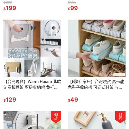
面收納 電源線整理盒 整理收納
箱保鮮盒 瀝水保鮮盒 分隔保鮮
$289
$299
盒 居家收納 集中收納盒
199
盒 冰箱收納保鮮盒 保鮮盒
99
$
$
【台灣現貨】Warm House 北歐
【暖&和家居】台灣現貨 馬卡龍
創意鍋蓋架 廚房收納架 免打孔
色鞋子收納架 可調式鞋架 收納
廚房收納架 廚房收納架 廚房牆
鞋架 雙層鞋架 鞋架 鞋櫃收納架
壁收納架 收納架 收納
129
鞋櫃整理架 鞋架收納 鞋架
49
$
$
48
51
折
折