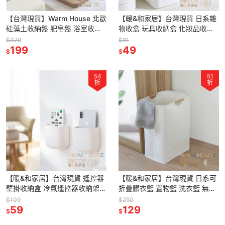
【台灣現貨】Warm House 北歐
【暖&和家居】台灣現貨 日系雜
硅藻土收納盤 肥皂盤 浴室收納
物收盒 玩具收納盒 化妝品收納
托盤 浴室擺放托盤 牙刷架 吸水
辦公桌收納 醬料收納盒 整理盒
$379
$81
托盤 洗手台收納架
199
收納盒 收納籃 櫥櫃收納
49
$
$
54
51
折
折
【暖&和家居】台灣現貨 遙控器
【暖&和家居】台灣現貨 日系可
壁掛收納盒 冷氣遙控器收納架
折疊髒衣籃 置物籃 洗衣籃 無印
壁掛 桌邊收納架 小物收納盒 壁
風收納籃 髒衣籃 玩具收納籃 居
$109
$250
59
掛收納 手機收納 壁掛置物
家收納 布面收納籃 收納籃
129
$
$