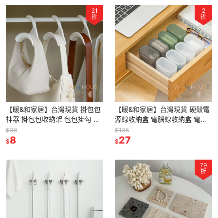
21
2
折
折
【暖&和家居】台灣現貨 掛包包
【暖&和家居】台灣現貨 硬殼電
神器 掛包包收納架 包包掛勾 包
源線收納盒 電腦線收納盒 電線
包掛架 衣櫃收納掛架 收納掛鉤
收納盒 磨砂霧面收納盒 電源線
$38
$135
居家衣櫥收納 掛鉤 掛勾衣
8
收納盒 充電線收納 抽屜整理盒
27
$
$
79
折