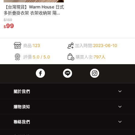
【台灣現貨】Warm House 日式
多折疊掛衣架 衣架收納架 陽台
衣架收納 壁掛收納架 洗衣房衣
$159
架收納 陽台掛勾衣架收
99
$
商品:
123
加入時間:
2023-06-10
評價:
5.0 / 5.0
購買人次:
797人
關於我們
購物須知
聯絡我們