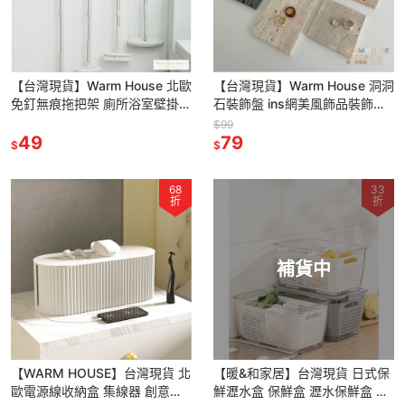
【台灣現貨】Warm House 北歐
【台灣現貨】Warm House 洞洞
免釘無痕拖把架 廁所浴室壁掛架
石裝飾盤 ins網美風飾品裝飾收
拖把架 收納架 拖把收納架 浴室
納盤 拍照道具 擺飾道具 裝飾品
$99
收納架 陽台收納架
49
裝飾設計 居家裝
79
$
$
68
33
折
折
補貨中
【WARM HOUSE】台灣現貨 北
【暖&和家居】台灣現貨 日式保
歐電源線收納盒 集線器 創意桌
鮮瀝水盒 保鮮盒 瀝水保鮮盒 冰