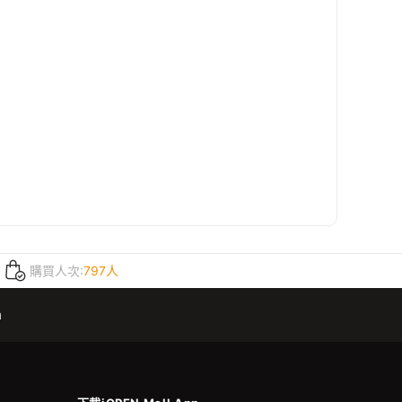
購買人次:
797人
m