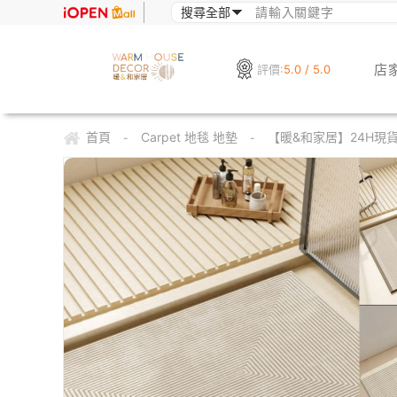
店
評價:
5.0 / 5.0
首頁
Carpet 地毯 地墊
【暖&和家居】24H現貨
-
-