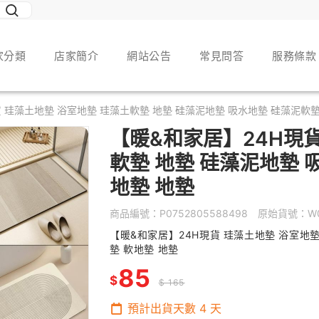
家分類
店家簡介
網站公告
常見問答
服務條款
 珪藻土地墊 浴室地墊 珪藻土軟墊 地墊 硅藻泥地墊 吸水地墊 硅藻泥軟墊
【暖&和家居】24H現貨
軟墊 地墊 硅藻泥地墊 
地墊 地墊
商品編號：
P0752805588498
原始貨號：
W
【暖&和家居】24H現貨 珪藻土地墊 浴室地墊
墊 軟地墊 地墊
85
$
$ 165
預計出貨天數
4
天