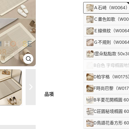
Ａ石崎（W0064
Ｃ畫色如歌（W00
Ｅ線條紋（W006
Ｇ不規則（W006
I雲朵點點款 50x3
B白色 字母橢圓地
D柏宇格（W0175
F時尚巴黎（W017
品項
B半夏花開橢圓 60
C莊園秘境橢圓 60
D鳥語花香方形 60