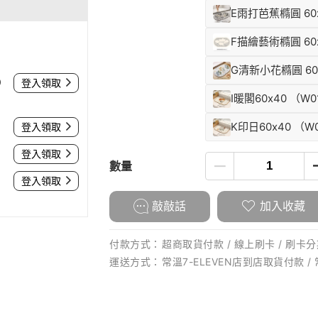
E雨打芭蕉橢圓 60
F描繪藝術橢圓 60
G清新小花橢圓 60
0
登入領取
I暖閣60x40 （W0
K印日60x40 （W
登入領取
登入領取
數量
登入領取
敲敲話
加入收藏
付款方式：
超商取貨付款 / 線上刷卡 / 刷卡分期
運送方式：
常溫7-ELEVEN店到店取貨付款 /