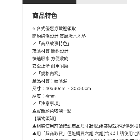
商品特色
⭐️ 各式優惠券歡迎領取
簡約線條設計 質感吸水地墊
📌「商品故事特色」
珪藻材質 簡約設計
快速吸水 方便收納
安全止滑 耐用耐磨
📌「規格內容」
產品材質：硅藻泥
尺寸：40x60cm 、30x50cm
厚度：4mm
📌「注意事項」
⚠️實體顏色較深一點
【購物須知】
▲組裝使用前請確認商品尺寸狀況,組裝後就不提供退換
▲用「超商取貨」僅能購買六組,六組(含)以上請使用宅