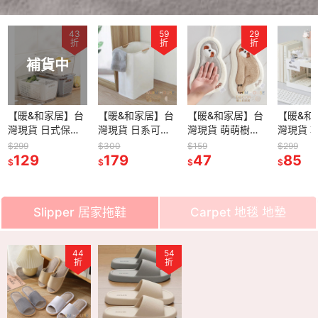
43
59
29
折
折
折
補貨中
【暖&和家居】台
【暖&和家居】台
【暖&和家居】台
【暖&和
灣現貨 日式保鮮
灣現貨 日系可折
灣現貨 萌萌樹懶
灣現貨 
瀝水盒 保鮮盒 瀝
疊髒衣籃 置物籃
擦手巾 浴室擦手
桌面收納
$299
$300
$159
$299
水保鮮盒 冰箱保
129
洗衣籃 無印風收
179
巾 樹懶擦手巾 毛
47
收納架 
85
$
$
$
$
鮮盒 瀝水保鮮盒
納籃 髒衣籃 玩具
巾 厚實擦手巾 吸
架 文具
分隔保鮮盒 冰箱
收納籃 居家收納
水擦手巾 不掉毛
上收納架
收納保鮮盒 保鮮
布面收納籃 收納
擦手巾 可機洗擦
納架 收
Slipper 居家拖鞋
Carpet 地毯 地墊
盒
籃
手巾
收納
5
44
51
54
68
44
折
折
折
折
折
折