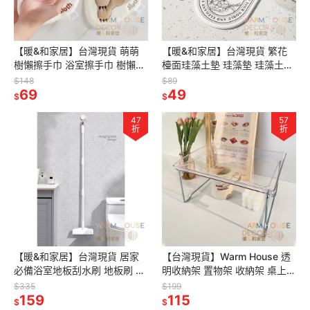
【暖&和家居】台灣現貨 萌萌
【暖&和家居】台灣現貨 繁花
樹懶擦手巾 浴室擦手巾 樹懶擦
檯面珪藻土墊 珪藻墊 珪藻土杯
手巾 毛巾 厚實擦手巾 吸水擦手
墊 洗漱檯墊 浴室收納墊 硅藻土
$148
$89
巾 不掉毛擦手巾 可機洗擦手巾
69
49
墊 浴室檯面收納 吸水硅藻土
$
$
47
57
折
折
【暖&和家居】台灣現貨 居家
【台灣現貨】Warm House 透
必備浴室地板刮水刷 地板刷 浴
明收納架 置物架 收納架 桌上收
室清潔刷 硬毛地板刷 可調地板
納架 化妝品收納架 廚房收納架
$335
$199
159
刷 玻璃刮水器 水漬污垢清潔刷
浴室收收納 桌面收納
115
$
$