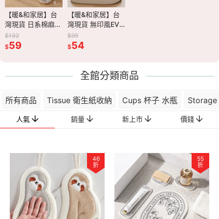
家居】台
【暖&和家居】台
【暖&和家居】台
【暖&和家居】台
【台灣現貨】
【暖&和家居】台
奶油色浴室
灣現貨 日系棉麻室
灣現貨 花磚珪藻土
灣現貨 無印風EVA
Warm House 居家
灣現貨 北歐吸水地
墊 珪藻土
內拖鞋 拖鞋 室內
地墊 矽藻土地墊
拖鞋 浴室拖鞋 居
門口地墊 菱格紋地
墊 浴室地墊 防滑
$132
$165
$99
$332
$269
滑地墊 浴
拖鞋 男女拖鞋 棉
59
珪藻土軟地墊 吸水
85
家拖鞋 男女拖鞋
54
毯 門口擋灰塵地墊
229
地墊 地毯 浴室地
119
$
$
$
$
$
馬桶地墊
麻拖鞋 居家拖鞋
地墊 速乾地墊 浴
柔軟拖鞋 防滑拖鞋
門口地墊 耐磨地墊
墊 吸水地毯 防滑
套組 止滑
家用拖鞋 室內拖鞋
室腳踏墊 廁所地墊
室內拖鞋 浴室拖鞋
吸水地毯 防滑地墊
地墊 腳踏墊 地毯
室地墊
居家拖鞋 鞋
防滑地墊 地
居家拖鞋
地墊 復古地墊
全館分類商品
所有商品
Tissue 衛生紙收納
Cups 杯子 水瓶
Storag
人氣
銷量
新上市
價錢
46
55
折
折