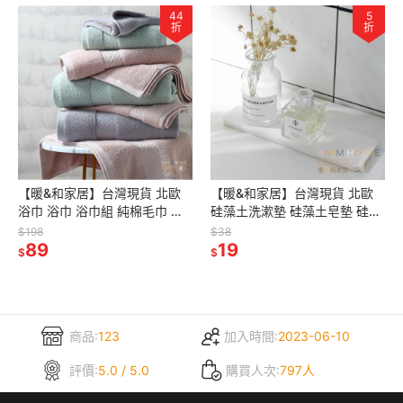
44
5
折
折
【暖&和家居】台灣現貨 北歐
【暖&和家居】台灣現貨 北歐
浴巾 浴巾 浴巾組 純棉毛巾 飯
硅藻土洗漱墊 硅藻土皂墊 硅藻
店浴巾 北歐色系浴巾 厚毛巾 吸
浴室收納 杯墊 硅藻洗簌墊 珪藻
$198
$38
水浴巾 浴室毛巾 加厚毛巾
89
土浴室收納盤 硅藻吸水收納盤
19
$
$
商品:
123
加入時間:
2023-06-10
評價:
5.0 / 5.0
購買人次:
797人