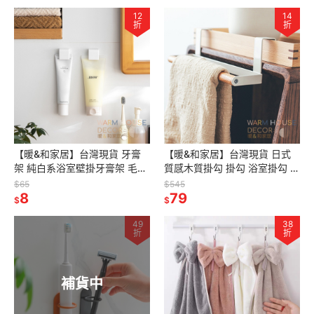
12
14
折
折
【暖&和家居】台灣現貨 牙膏
【暖&和家居】台灣現貨 日式
架 純白系浴室壁掛牙膏架 毛巾
質感木質掛勾 掛勾 浴室掛勾 門
掛勾 浴室掛勾 ㄓ免釘壁掛架 掛
後掛勾 無痕掛勾 廚房門版掛勾
$65
$545
勾 洗面乳收納架 牙膏收納架
8
掛勾收納 門後掛勾 掛勾
79
$
$
49
38
折
折
補貨中