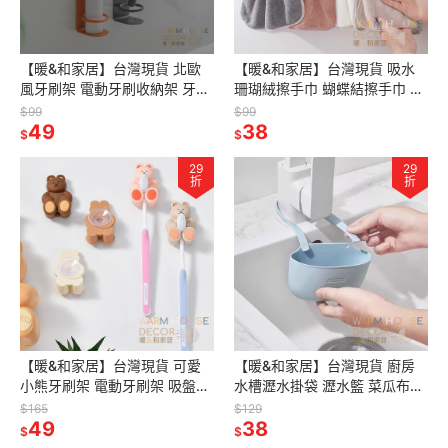
【暖&和家居】台灣現貨 北歐
【暖&和家居】台灣現貨 吸水
風牙刷架 電動牙刷收納架 牙刷
珊瑚絨擦手巾 蝴蝶結擦手巾 擦
架 浴室收納 牙刷收納架 牙刷架
手巾 浴室擦手巾 廚房擦手巾 吊
$99
$99
刮鬍刀收納架 浴室收納架
49
掛擦手巾 素色擦手巾 小手巾
38
$
$
29
29
折
折
【暖&和家居】台灣現貨 可愛
【暖&和家居】台灣現貨 廚房
小熊牙刷架 電動牙刷架 吸盤牙
水槽瀝水掛袋 瀝水籃 菜瓜布收
刷架 浴室收納架 免打孔牙刷架
納 瀝水籃 廚房瀝水籃 陽台收納
$165
$129
浴室牙刷架 牙刷架 收納架
49
袋 廚房收納籃 浴室收納 掛籃
38
$
$