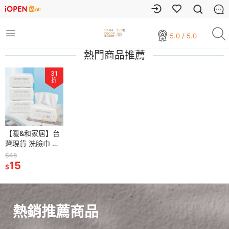
5.0 / 5.0
熱門商品推薦
31
折
【暖&和家居】台
灣現貨 洗臉巾 加
厚洗臉巾 一次性
$48
洗臉巾 純棉洗臉
15
$
巾 卸妝棉 化妝棉
潔面巾 臉部清潔
巾 珍珠紋 洗臉巾
熱銷推薦商品