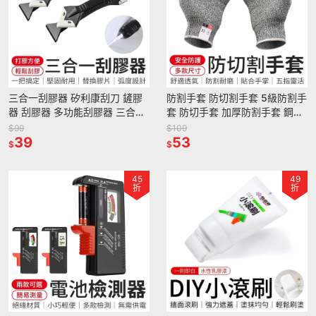
三合一刮膠器 矽利康刮刀 鏟膠
防割手套 防切割手套 5級防割手
器 刮膠器 多功能刮膠器 三合一
套 防切手套 加厚防割手套 鋼絲
矽利康刮刀 美縫工具 除膠 金屬
手套 耐磨手套 防滑手套 防護手
$99
$109
刮刀 清除黏膠 除膠鏟
39
套 工作手套 手套
53
$
$
45
49
折
折