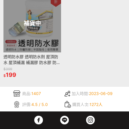
折
補貨中
透明防水膠 透明防水劑 屋頂防
水 屋頂補漏 補漏膠 防水膠 防水
劑 透明膠 補漏 屋頂
$399
199
$
商品:
1407
加入時間:
2023-06-09
評價:
4.5 / 5.0
購買人次:
1272人