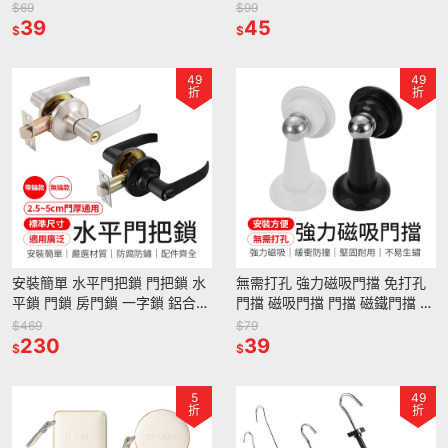
扣 手縫磁扣 梅花磁扣 隱形磁扣
門器 關門 拉門器 自動關門 自動
$69
$99
衣服暗扣
39
閉門 自動拉門器
45
$
$
49
49
折
折
安裝簡單 水平門把鎖 門把鎖 水
無需打孔 強力磁吸門擋 免打孔
平鎖 門鎖 房門鎖 一字鎖 鋁合金
門擋 磁吸門擋 門擋 磁鐵門擋 黏
門把鎖 不鏽鋼門把鎖 通用房門
貼式門擋 防撞門擋 擋門器 門板
$469
$79
鎖 浴廁鎖
230
防撞
39
$
$
5
49
折
折