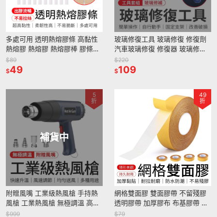
多處可用 透明熱熔膠條 高黏性
玻璃修復工具 玻璃修復 修復劑
熱熔膠 熱熔膠 熱熔膠棒 膠條材
汽車玻璃修復 修復器 玻璃修復
料 膠條 居家修繕 DIY手作 透明
器 補玻璃 玻璃修補劑 DIY 修復
$89
$220
膠
49
玻璃裂痕 工具
109
$
$
5
49
折
折
補貨中
附贈風嘴 工業級熱風槍 手持熱
網格雙面膠 雙面膠帶 不留殘膠
風槍 工業熱風槍 無極調溫 高溫
透明膠帶 加厚膠布 布基膠帶 雙
熱風槍 熱風槍 熱風機 熱風槍風
面布膠 布基雙面膠 雙面膠 布膠
$999
$79