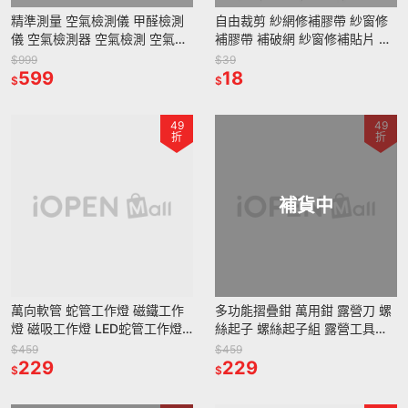
精準測量 空氣檢測儀 甲醛檢測
自由裁剪 紗網修補膠帶 紗窗修
儀 空氣檢測器 空氣檢測 空氣品
補膠帶 補破網 紗窗修補貼片 紗
質測試儀 甲醛檢測 粉塵檢測 粉
窗修補貼 補洞膠帶 修補紗網 紗
$999
$39
塵 油漆 裝潢 檢測儀
599
網貼片 奈米紗窗貼
18
$
$
49
49
折
折
補貨中
萬向軟管 蛇管工作燈 磁鐵工作
多功能摺疊鉗 萬用鉗 露營刀 螺
燈 磁吸工作燈 LED蛇管工作燈
絲起子 螺絲起子組 露營工具包
LED燈 工作燈 軟管燈 維修燈 蛇
工具組 不鏽鋼尖嘴鉗 多功能老
$459
$459
管燈 LED手電筒
229
虎鉗 工具 折疊刀
229
$
$