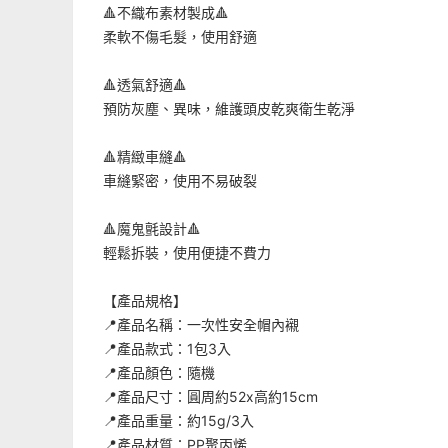
🔺
不織布素材製成
🔺
柔軟不傷毛髮，使用舒適
🔺
透氣舒適
🔺
預防灰塵、異味，維護頭皮乾爽衛生乾淨
🔺
精緻車縫
🔺
車縫緊密，使用不易破裂
🔺
魔鬼氈設計
🔺
輕鬆拆裝，使用便捷不費力
【產品規格】
📍
產品名稱：
一次性安全帽內襯
📍
產品款式：
1
包
3
入
📍
產品顏色：隨機
📍
產品尺寸：圓周約
52x
高約
15cm
📍
產品重量：約
15
g/3
入
📍
產品材質：
PP
聚丙烯