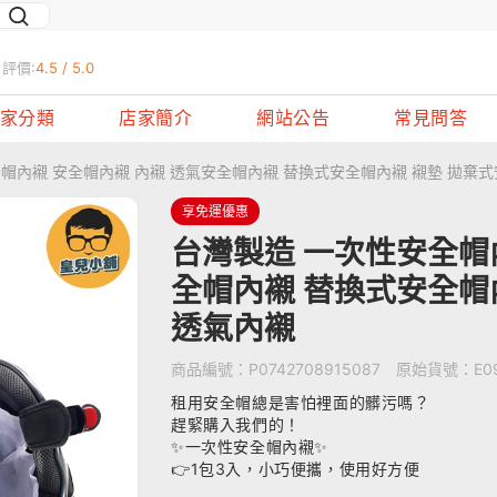
評價:
4.5 / 5.0
家分類
店家簡介
網站公告
常見問答
帽內襯 安全帽內襯 內襯 透氣安全帽內襯 替換式安全帽內襯 襯墊 拋棄
享免運優惠
台灣製造 一次性安全帽
全帽內襯 替換式安全帽
透氣內襯
商品編號：
P0742708915087
原始貨號：
E0
租用安全帽總是害怕裡面的髒污嗎？
趕緊購入我們的！
✨
一次性安全帽內襯
✨
👉1
包
3
入，小巧便攜，使用好方便