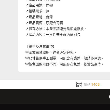
📍
產品用途：內襯
📍
組裝需求：無
📍
產品產地：台灣
📍
產品貨源
：原廠公司貨
📍
保存方法：本產品請避光陰涼處存放。
📍
產品內容：
一次性安全帽內襯
x1
包
【警告及注意事項】
💡
圖文嚴禁盜用
，
違者必定追究
。
💡
尺寸皆為手工測量，可能含有誤差，敬請多見諒。
💡
顏色因顯示器不同，可能存在色差，依實品為準。
商品:
1406