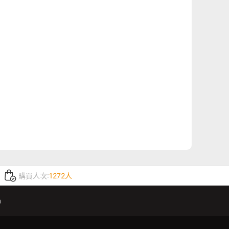
購買人次:
1272人
m