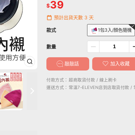
39
$
預計出貨天數
3
天
款式
1包3入/顏色隨機
數量
敲敲話
加入收藏
付款方式：
超商取貨付款 / 線上刷卡
運送方式：
常溫7-ELEVEN店到店取貨付款 /