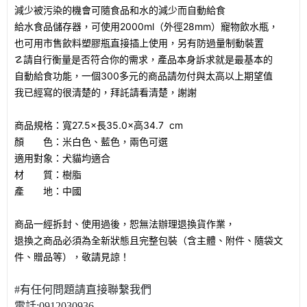
減少被污染的機會可隨食品和水的減少而自動給食
給水食品儲存器，可使用2000ml（外徑28mm）寵物飲水瓶，
也可用市售飲料塑膠瓶直接插上使用，另有防過量制動裝置
☡請自行衡量是否符合你的需求，產品本身訴求就是最基本的
自動給食功能，一個300多元的商品請勿付與太高以上期望值
我已經寫的很清楚的，拜託請看清楚，謝謝
商品規格：寬27.5×長35.0×高34.7 cm
顏 色：米白色、藍色，兩色可選
適用對象：犬貓均適合
材 質：樹脂
產 地：中國
商品一經拆封、使用過後，恕無法辦理退換貨作業，
退換之商品必須為全新狀態且完整包裝（含主體、附件、隨袋文
件、贈品等），敬請見諒！
#有任何問題請直接聯繫我們
電話:0912030936