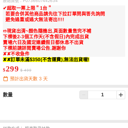
原始貨號：P0736607442634
✔超取一票上限＂1台＂
若要合併其他商品請先往下拉訂單問與答先詢問
避免過重或過大無法寄出!!!!
➱現貨出清~顏色隨機出,頁面數量售完不補
下標後2-3個工作天(不含假日)內完成出貨
賣場六日及國定連續假日都休息不出貨
下標前請詳閱賣場公告,謝謝你
✘✘不收急件
✘✘訂單未滿$350(不含運費),無法出貨喔!
299
$
$ 499
預計出貨天數
3
天
數量