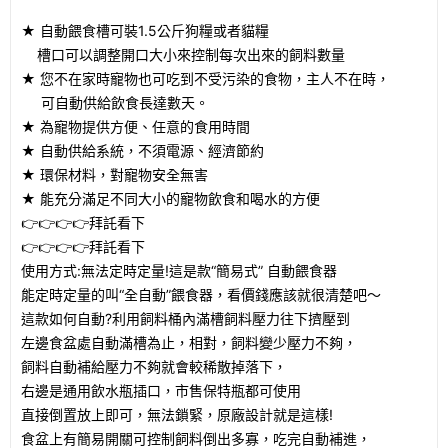
★ 自動餵食槽可裝1.5公斤狗糧或者貓糧
槽口可以調整開口大小來控制每次出來的飼料數量
★ 您不在家時寵物也可吃到不受污染的食物，主人不在時，
可自動供給飲食長達數天。
★ 為寵物提供方便、任意的食用時間
★ 自動供給系統，不須電源、經濟節約
★ 環保材料，對寵物安全無害
★ 能充分滿足不同大小的寵物飲食和喝水的方便
👉👉👉👉拜託看下
👉👉👉👉拜託看下
使用方式:無法定時定量!這是款“簡易式” 自動餵食器
能定時定量的叫“全自動”餵食器，看價錢應該就很清楚吧～
這款如何自動?利用飼料桶內滿槽飼料壓力往下擠壓到
左邊食盆處自動滿槽為止，相對，飼料變少壓力不夠，
飼料自動補給壓力不夠就會較稀散掉落下，
右邊是通用飲水瓶插口，市售保特瓶都可使用
直接倒置放上即可，無法鎖緊，原廠設計就是這樣!
食盆上有簡易開關可控制飼料倒出多寡，吃完自動補進，