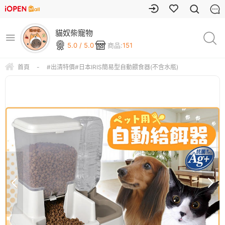
貓奴柴寵物
5.0 / 5.0
商品:
151
首頁
-
#出清特價#日本IRIS簡易型自動餵食器(不含水瓶)