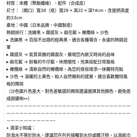
材質：本體（聚酯纖維）、配件（合成皮）
尺寸：（開口）寬36（底）寬29 × 高22 × 深14cm，含提把高度
約33cm
產地：中國（日本品牌，中國製造）
熱銷排行：洗鍊黑 > 霧感灰 > 麻花藍 > 橄欖綠 > 沙色
▸ 洗鍊黑 → 百搭不出錯的經典黑，適合各種場合，永遠的熱銷冠
軍
▸ 霧感灰 → 氣質高雅的霧面灰，展現您內斂又時尚的品味
▸ 麻花藍 → 耐看的牛仔藍，休閒隨性，完美搭配日常風格
▸ 橄欖綠 → 清新自然的橄欖綠，為您的穿搭增添一抹獨特亮點
▸ 沙色 → 溫暖的土黃色，給人自然親和的感覺，適合喜歡獨特風
格的媽咪
（沙色圖片色差大，對色差敏感的媽咪建議選擇其他顏色，避免造
成困擾喲👀）
－－－－－－－－－－－－－－－－－－－－－－－－－－－－－
－－－－－－－－－－－－－－－－－－－－－－－－－－－－－
－－－－－－－－－－－-
• 清潔小知識：
防潑水不等於防水，建議您在包包接觸到水份或髒汙時，以濕紙巾