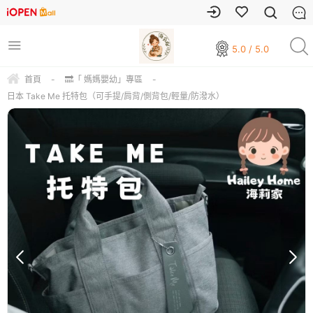
5.0 / 5.0
首頁
-
🔜「 媽媽嬰幼」專區
-
日本 Take Me 托特包（可手提/肩背/側背包/輕量/防潑水）