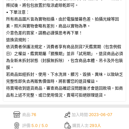
擦拭後，將包包放置於陰涼處晾乾即可。
• 下單注意：
所有商品圖片皆為實物拍攝，由於電腦螢幕色差、拍攝光線等因
素，照片與實物會略有差別，商品以實物為準。
介意色差的買家，請務必謹慎思考再下單！
退換貨規則：
依消費者保護法規定，消費者享有商品到貨7天鑑賞期（包含例假
日）之權益，鑑賞期屬「猶豫期」並非「試用期」，退貨商品必須
為全新未拆封狀態（封膜無拆除），包含商品本體、吊卡及外包裝
膜。
若商品如經拆封、使用、下水洗滌、髒污、毀損、異味，以致缺乏
完整性即失去再販售價值時，將影響您的退貨權益。
待賣場收到退貨商品，審查商品確認沒問題後才會退回款項，如商
品有上述不完整、或已使用情況，賣場可拒絕辦理退貨。
商品:
76
加入時間:
2023-06-07
評價:
5.0 / 5.0
購買人次:
293人