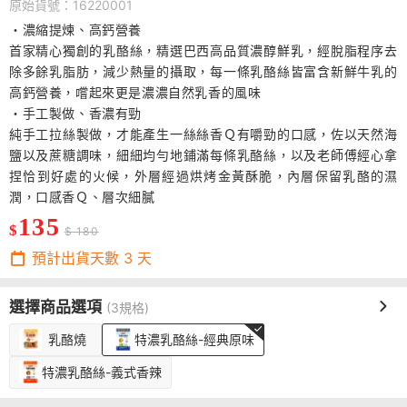
原始貨號：16220001
・濃縮提煉、高鈣營養
首家精心獨創的乳酪絲，精選巴西高品質濃醇鮮乳，經脫脂程序去
除多餘乳脂肪，減少熱量的攝取，每一條乳酪絲皆富含新鮮牛乳的
高鈣營養，嚐起來更是濃濃自然乳香的風味
・手工製做、香濃有勁
純手工拉絲製做，才能產生一絲絲香Ｑ有嚼勁的口感，佐以天然海
鹽以及蔗糖調味，細細均勻地鋪滿每條乳酪絲，以及老師傅經心拿
捏恰到好處的火候，外層經過烘烤金黃酥脆，內層保留乳酪的濕
潤，口感香Ｑ、層次細膩
135
$
$ 180
預計出貨天數
3
天
選擇商品選項
(3規格)
乳酪燒
特濃乳酪絲-經典原味
特濃乳酪絲-義式香辣