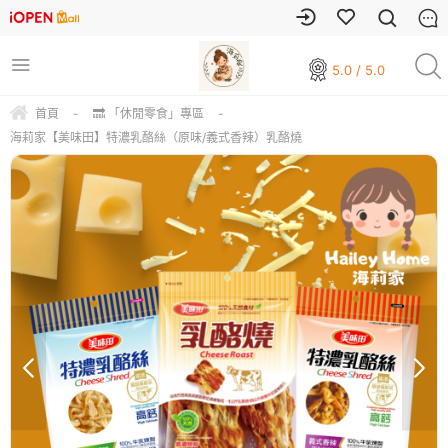
5.0 / 5.0
首頁
-
🔜 「休閒零食」專區
-
海莉家【美味田】特濃乳酪絲（原味/義式香辣）乳酪燒