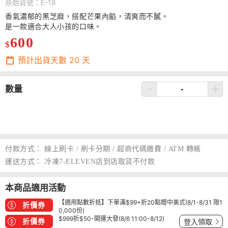
原始貨號：E-18
香氣濃郁的黑芝麻，搭配芒果內餡，清爽而不膩。
是一款適合大人小孩的口味。
600
$
預計出貨天數
20
天
數量
付款方式：
線上刷卡 / 刷卡分期 / 超商代碼繳費 / ATM 轉帳
運送方式：
冷凍7-ELEVEN店到店取貨不付款
本商品適用活動
【適用點數折抵】下單滿$99+折20點贈中美式(8/1-8/31 限1
折價券
0,000份)
$999折$50-開運大發(8/6 11:00-8/12)
折價券
登入領取