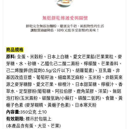
商品規格
原料
:
全蛋、米穀粉、日本上白糖、愛文芒果餡
(
芒果果粒、麥
芽糖、水、砂糖、乙
醯
化己
二酸二澱粉、檸檬酸、芒果香料、
己二烯酸鉀
(
防腐劑
0.5g/
公斤以下
)
、胡蘿蔔素
)
、豆乳霜、非
基因改造豆漿、葡萄籽油、細磨黑芝麻粉、玉米粉、非麩質來
源之麥芽糖醇、愛文芒果、柳橙汁、日本甜菜糖、檸檬汁、香
草水、定型膠粉
(
葡萄糖、阿拉伯膠、鹿角菜膠、洋菜
)
、無鋁
泡打粉
(
玉米澱粉、碳酸氫鈉
/
小蘇打、磷酸二氫鈣
)
、食鹽、黃
槴
子色素
(
麥芽糊精、黃
槴
子色素
)
、日本寒天粉
內容量
:
350
公克 土
10
有效期限
:
標示於包裝上
(
本產品含有蛋、大豆、芒果
)