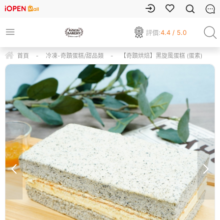
評價:
4.4 / 5.0
首頁
-
冷凍-奇蹟蛋糕/甜品類
-
【奇蹟烘焙】黑旋風蛋糕 (蛋素)