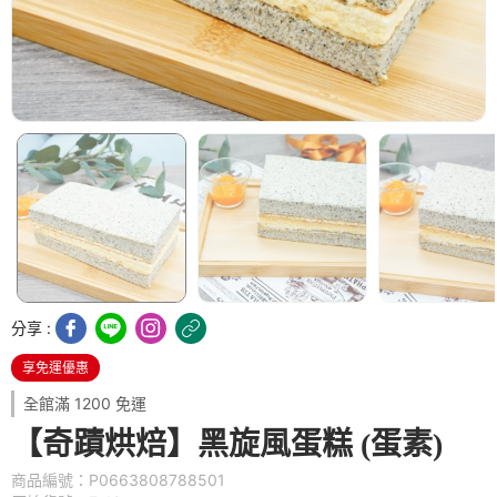
分享 :
享免運優惠
全館滿 1200 免運
【奇蹟烘焙】黑旋風蛋糕 (蛋素)
商品編號：P0663808788501