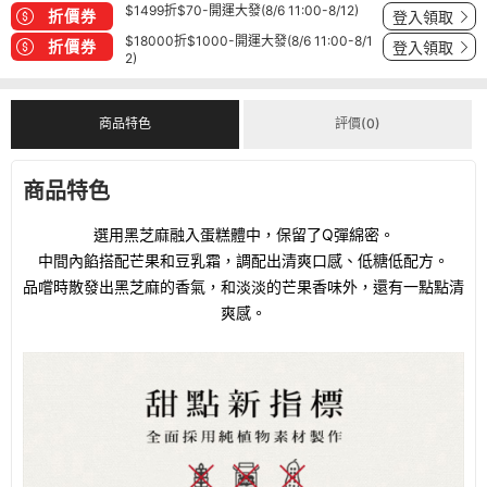
$1499折$70-開運大發(8/6 11:00-8/12)
折價券
登入領取
$18000折$1000-開運大發(8/6 11:00-8/1
折價券
登入領取
2)
商品特色
評價(0)
商品特色
選用黑芝麻融入蛋糕體中，保留了
Q
彈綿密。
中間內餡搭配芒果和豆乳霜，調配出清爽口感、低糖低配方。
品嚐時散發出黑芝麻的香氣，和淡淡的芒果香味外，還有一點點清
爽感
。