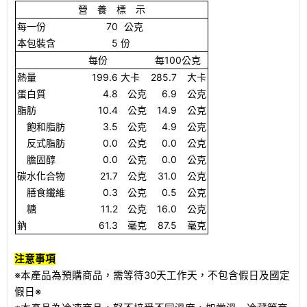
營 養 標 示
每一份
70
公克
本包裝含
5
份
每份
每
100
公克
熱量
199.6
大卡
285.7
大卡
蛋白質
4.8
公克
6.9
公克
脂肪
10.4
公克
14.9
公克
飽和脂肪
3.5
公克
4.9
公克
反式脂肪
0.0
公克
0.0
公克
膽固醇
0.0
公克
0.0
公克
碳水化合物
21.7
公克
31.0
公克
膳食纖維
0.3
公克
0.5
公克
糖
11.2
公克
16.0
公克
鈉
61.3
毫克
87.5
毫克
注意事項
※本產品為預購商品，需等待
30
天工作天，不包含假日及國定
假日※