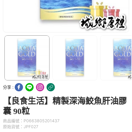
分享 :
【良食生活】精製深海鮫魚肝油膠
囊 90粒
商品編號：P0663805201437
原始貨號：JPF027