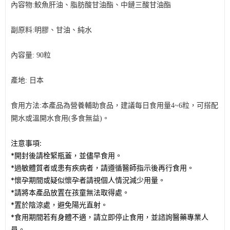
內容物:
鮫魚肝油、脂肪酸甘油酯、中鏈三酸甘油酯
副原料:
明膠、甘油、純水
內容量: 90粒
產地: 日本
食用方法:
本產品為營養輔助食品，建議每日食用量4~6粒，可搭配
開水或溫開水食用(多食無益)。
注意事項:
*開封後請栓緊瓶蓋，並儘早食用。
*過敏體質者或患有疾病者，請遵循醫師指示後再行食用。
*懷孕期間或疑似懷孕者請視個人情況減少用量。
*請將本產品放置在孩童無法取得處。
*置於陰涼處，避免陽光直射。
*食用期間若有身體不適，請立即停止食用，並諮詢醫藥專業人
員。