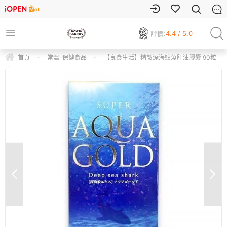
評價:
4.4 / 5.0
首頁
-
常溫-保健食品
-
【良食生活】精製深海鮫魚肝油膠囊 90粒