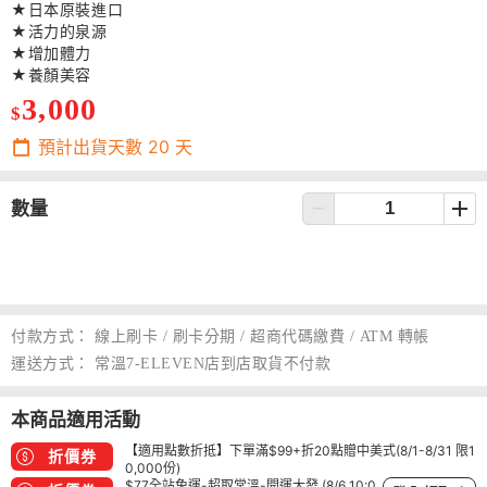
★日本原裝進口
★活力的泉源
★增加體力
★養顏美容
3,000
$
預計出貨天數
20
天
數量
付款方式：
線上刷卡 / 刷卡分期 / 超商代碼繳費 / ATM 轉帳
運送方式：
常溫7-ELEVEN店到店取貨不付款
本商品適用活動
【適用點數折抵】下單滿$99+折20點贈中美式(8/1-8/31 限1
折價券
0,000份)
$77全站免運-超取常溫-開運大發 (8/6 10:0