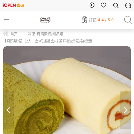
評價:
4.4 / 5.0
首頁
-
冷凍-奇蹟蛋糕/甜品類
-
【奇蹟烘焙】(2入一盒)巧遇禮盒(抹茶鮮檬&貴妃捲)(蛋素)