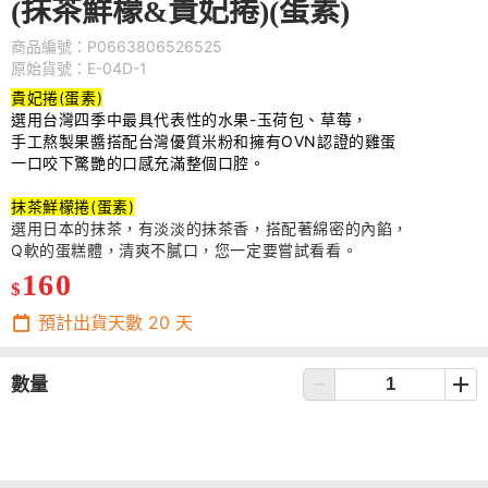
(抹茶鮮檬&貴妃捲)(蛋素)
商品編號：P0663806526525
原始貨號：E-04D-1
貴妃捲(蛋素)
選用台灣四季中最具代表性的水果-玉荷包、草莓，
手工熬製果醬搭配台灣優質米粉和擁有OVN認證的雞蛋
一口咬下驚艷的口感充滿整個口腔。
抹茶鮮檬捲
(
蛋素
)
選用日本的抹茶，有淡淡的抹茶香，搭配著綿密的內餡，
Q
軟的蛋糕體，
清爽不膩口，您一定要嘗試看看。
160
$
預計出貨天數
20
天
數量