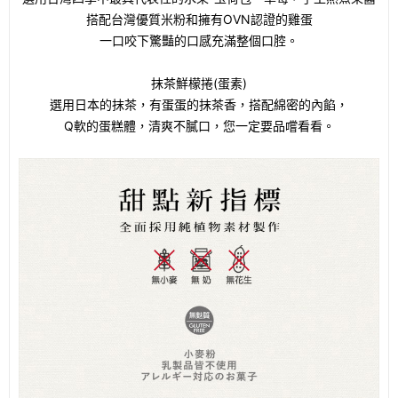
搭配台灣優質米粉和擁有OVN認證的雞蛋
一口咬下驚豔的口感充滿整個口腔。
抹茶鮮檬捲(蛋素)
選用日本的抹茶，有蛋蛋的抹茶香，搭配綿密的內餡，
Q軟的蛋糕體，清爽不膩口，您一定要品嚐看看。