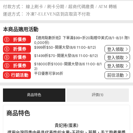
付款方式：
線上刷卡 / 刷卡分期 / 超商代碼繳費 / ATM 轉帳
運送方式：
冷凍7-ELEVEN店到店取貨不付款
本商品適用活動
【適用點數折抵】下單滿$99+折20點贈中美式(8/1-8/31 限1
折價券
0,000份)
$999折$50-開運大發(8/6 11:00-8/12)
折價券
登入領取
$1499折$70-開運大發(8/6 11:00-8/12)
折價券
登入領取
$18000折$1000-開運大發(8/6 11:00-8/1
折價券
登入領取
2)
平日優惠可享95折
行銷活動
前往活動
商品特色
評價(1)
商品特色
貴妃捲(蛋素)
選用台灣四季中最具代表性的水果-玉荷包、草莓，手工熬煮果醬