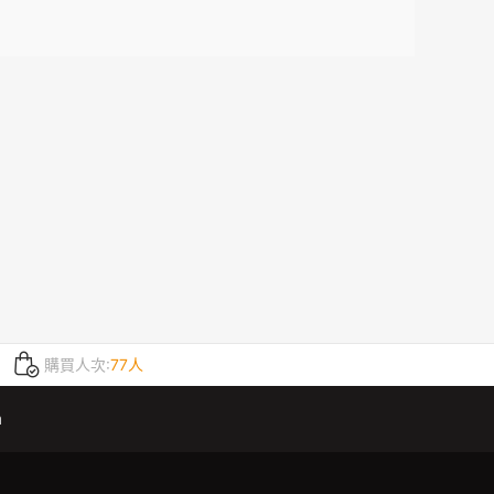
購買人次:
77人
m