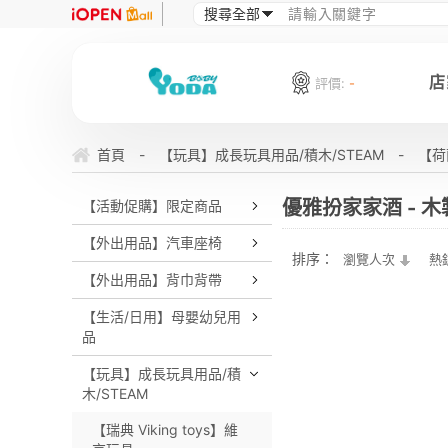
店
評價:
-
首頁
-
【玩具】成長玩具用品/積木/STEAM
-
【荷蘭
優雅扮家家酒 - 
【活動促購】限定商品
【外出用品】汽車座椅
排序：
瀏覽人次
熱
【外出用品】背巾背帶
【生活/日用】母嬰幼兒用
品
【玩具】成長玩具用品/積
木/STEAM
【瑞典 Viking toys】維