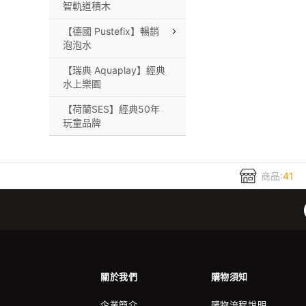
智軌道積木
【德國 Pustefix】暢銷
泡泡水
【瑞典 Aquaplay】經典
水上樂園
【荷蘭SES】經典50年
玩童品牌
商品:
41
關於我們
購物須知
企業簡介
購物流程說明