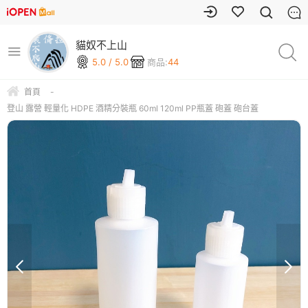
貓奴不上山
5.0 / 5.0
商品:
44
首頁
-
登山 露營 輕量化 HDPE 酒精分裝瓶 60ml 120ml PP瓶蓋 砲蓋 砲台蓋