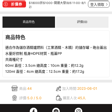
$18000折$1000-開運大發(8/6 11:00-8/1
折價券
登入領取
2)
商品特色
評價(0)
商品特色
適合作為儲存酒精爐燃料（工業酒精、木精）的儲存罐，砲台蓋出
水量好控制 瓶身HDPE材質、瓶蓋PP
共兩種尺寸
60ml 直徑：3.5cm 總高度：10cm 重量：約12.2g
120ml 直徑：4cm 總高度：12.5cm 重量：約17.2g
商品:
44
加入時間:
2023-06-01
評價:
5.0 / 5.0
購買人次:
45人