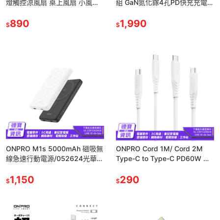
燈觸控涼風扇 桌上風扇 小風扇
組 GaN氮化鎵4孔PD快充充電器
180度 LED夜燈/ 光華商場
100W快充線 快充頭 豆腐頭
890
1,990
$
$
ONPRO M1s 5000mAh 磁吸無
ONPRO Cord 1M/ Cord 2M
線急速行動電源/052624光華商
Type-C to Type-C PD60W 快
場
充傳輸線/051924
1,150
290
$
$