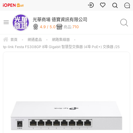
光華商場 德寶資訊有限公司
4.9 / 5.0
商品:
710
首頁
-
網通產品
-
網路集線器
-
tp-link Festa FS308GP 8埠 Gigabit 智慧型交換器 (4埠 PoE+) 交換器 /25