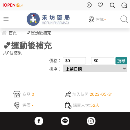
評價:
-
首頁
-
💕運動後補充
💕運動後補充
共
0
個結果
價格：
排序：
商品:
0
加入時間:
2023-05-31
評價:
-
購買人次:
52人