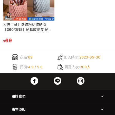
大信百貨》菱紋粉刷收納筒
【360°旋轉】刷具收納盒 刷具
晾乾架 刷具筒 刷具晾乾盒 化妝
刷收納盒 防塵眼影刷
69
$
商品:
69
加入時間:
2023-05-30
評價:
4.9 / 5.0
購買人次:
309人
關於我們
購物須知