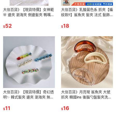
大信百貨》【現貨特價】女神範
大信百貨》乳酸菌色系 抓夾【編
🌸 邊夾 瀏海夾 側邊髮夾 鴨嘴夾
紋款!!】鯊魚夾 髮夾 法式 髮飾
黑白髮夾 髮飾 頭飾 髮夾
塑料抓夾 後腦勺髮夾 大小號 交
52
叉髮夾 洗澡髮夾
18
$
$
大信百貨》【現貨特價】奇幻透
大信百貨》月亮彎 鯊魚夾 大號
明✨ 韓式髮夾 邊夾 瀏海夾 無痕
抓夾 韓國ins 後腦勺盤髮夾洗澡
髮夾 側邊髮夾 鴨嘴夾 黑白髮夾
發抓 抓夾 髮夾 長髮夾 韓國簡約
髮飾 頭飾 髮夾
11
氣質方形發抓頭飾
16
$
$