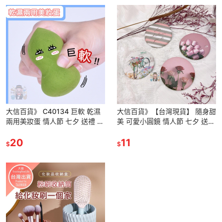
大信百貨》 C40134 巨軟 乾濕
大信百貨》【台灣現貨】 隨身甜
兩用美妝蛋 情人節 七夕 送禮 海
美 可愛小圓鏡 情人節 七夕 送禮
綿 粉撲 化妝 洗臉 卸妝
美妝 迷你 隨身 化妝鏡 女生 甜
20
美
11
$
$