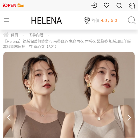
評價:
4.6 / 5.0
首頁
-
冬季內著
-
【Helena】德絨保暖無痕背心 吊帶背心 免穿內衣 內搭衣 帶胸墊 加絨加厚羊絨
蠶絲禦寒無袖上衣 背心女【S21】