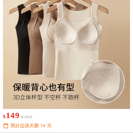
149
$
$ 599
預計出貨天數
14
天