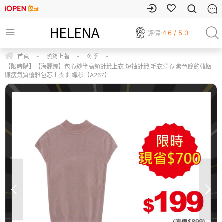
評價:
4.6 / 5.0
首頁
-
熱銷上著
-
冬季
-
【限時購】【海麗娜】包心紗半高領針織上衣 短袖針織 毛衣背心 素色簡約韓版
顯瘦氣質優雅包芯上衣 針織衫【A267】