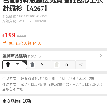
色簡約韓版顯瘦氣質優雅包芯上衣
針織衫【A267】
商品編號：P0419108707152
原始貨號：A20067000BM00
199
$
$ 899
預計出貨天數
14
天
選擇商品選項
(10顏色)
黑
灰
白
+7
付款方式：
超商取貨付款 / 線上刷卡 / 刷卡分期 / ATM 轉帳
運送方式：
常溫7-ELEVEN店到店取貨付款 / 常溫7-ELEVEN店到
店取貨不付款
本商品適用活動