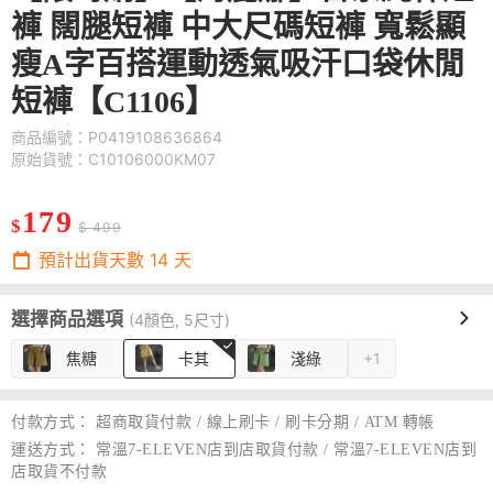
褲 闊腿短褲 中大尺碼短褲 寬鬆顯
瘦A字百搭運動透氣吸汗口袋休閒
短褲【C1106】
商品編號：P0419108636864
原始貨號：C10106000KM07
179
$
$ 499
預計出貨天數
14
天
選擇商品選項
(4顏色, 5尺寸)
焦糖
卡其
淺綠
+1
付款方式：
超商取貨付款 / 線上刷卡 / 刷卡分期 / ATM 轉帳
運送方式：
常溫7-ELEVEN店到店取貨付款 / 常溫7-ELEVEN店到
店取貨不付款