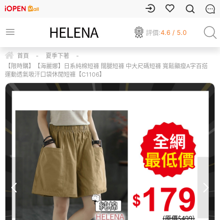
評價:
4.6 / 5.0
首頁
-
夏季下著
-
【限時購】【海麗娜】日系純棉短褲 闊腿短褲 中大尺碼短褲 寬鬆顯瘦A字百搭
運動透氣吸汗口袋休閒短褲【C1106】