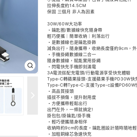
拉伸長度約14.5CM
保固 三個月 非人為因素
30W/60W大功率
・鑰匙圈/數據線快充隨身帶
輕巧便攜｜簡單收納｜利落出行
・是數據線也是鑰匙掛飾
減負出行，隨身攜帶，收納長度僅約9cm，
・手機掛繩數據線二合一
隨身數據線，賦能實用掛繩
・閃電快充手機即刻滿電
3A電流搭配充電頭/行動電源享受快充體驗
Type-C轉蘋果接頭-支援蘋果手機PD30W快
Type-C轉Type-C-支援Type-c設備PD60
・高品質接頭
插拔不損傷，提升耐用度
・方便攜帶輕鬆出行
出門在外，一條就搞定!
掛包包/掛鑰匙/掛手機
・輕巧便攜隨身相伴
收納時約9cm的長度，鑰匙圈設計隨時隨地
・加粗銅線芯急速快充