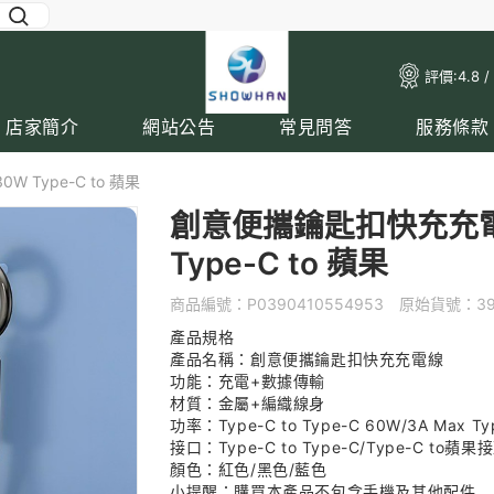
評價:
4.8 /
店家簡介
網站公告
常見問答
服務條款
W Type-C to 蘋果
創意便攜鑰匙扣快充充電線 
Type-C to 蘋果
商品編號：
P0390410554953
原始貨號：
3
產品規格
產品名稱：創意便攜鑰匙扣快充充電線
功能：充電+數據傳輸
材質：金屬+編織線身
功率：Type-C to Type-C 60W/3A Max T
接口：Type-C to Type-C/Type-C to蘋果
顏色：紅色/黑色/藍色
小提醒：購買本產品不包含手機及其他配件