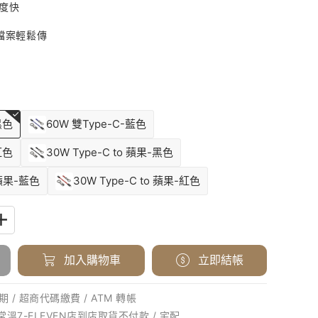
度快
檔案輕鬆傳
黑色
60W 雙Type-C-藍色
紅色
30W Type-C to 蘋果-黑色
 蘋果-藍色
30W Type-C to 蘋果-紅色
加入購物車
立即結帳
 / 超商代碼繳費 / ATM 轉帳
 常溫7-ELEVEN店到店取貨不付款 / 宅配