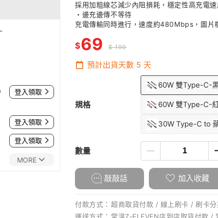
採用加粗線芯減少內阻損耗，穩定性高充電速
・邊充邊傳不等待
充電傳輸同時進行，速度約480Mbps，圖片
-
69
$
$ 199
預計出貨天數
5
天
60W 雙Type-C-
0
登入領取
規格
60W 雙Type-C-
登入領取
30W Type-C to
登入領取
數量
MORE
敲敲話
加入收藏
付款方式：
超商取貨付款 / 線上刷卡 / 刷卡分期
運送方式：
常溫7-ELEVEN店到店取貨付款 /