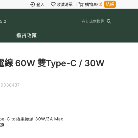
結帳
登入
收藏清單
購物車(
0
)
 5.0
退貨政策
60W 雙Type-C / 30W
99030437
ype-C to蘋果接頭 30W/3A Max
接頭