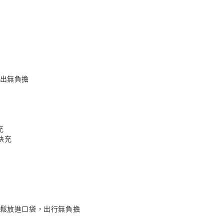
外出無負擔
充
W快充
輕鬆放進口袋，出行無負擔