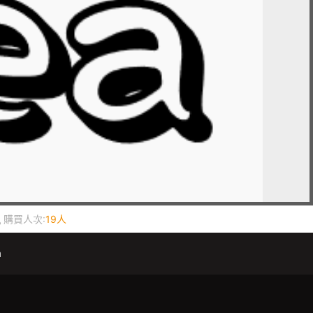
購買人次:
19人
m