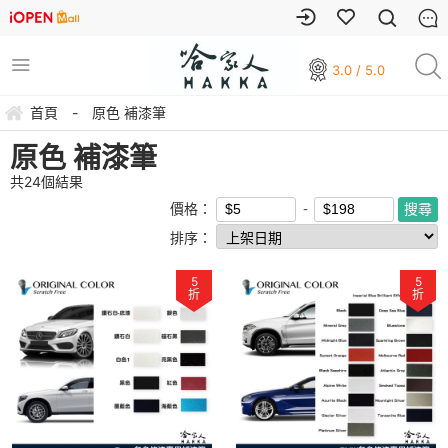
3.0 / 5.0
首頁
-
原色 補漆筆
原色 補漆筆
共
24
個結果
價格：
排序：
5
5
折
折