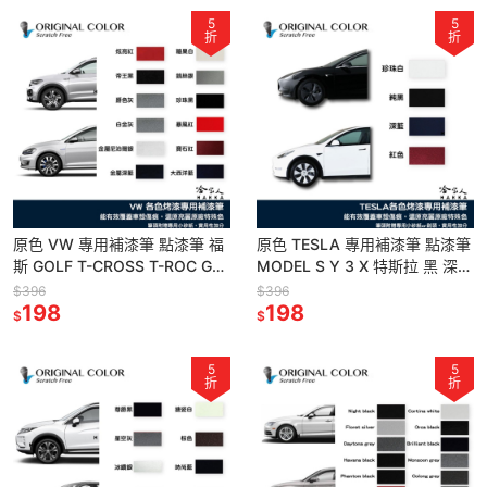
5
5
折
折
原色 VW 專用補漆筆 點漆筆 福
原色 TESLA 專用補漆筆 點漆筆
斯 GOLF T-CROSS T-ROC GTI
MODEL S Y 3 X 特斯拉 黑 深藍
白 金屬尼泊爾銀 鎢絲銀 哈家人
珍珠白 PPSW PBSB 哈家人
$396
$396
198
198
$
$
5
5
折
折