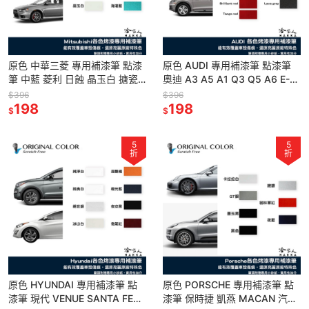
原色 中華三菱 專用補漆筆 點漆
原色 AUDI 專用補漆筆 點漆筆
筆 中藍 菱利 日蝕 晶玉白 搪瓷
奧迪 A3 A5 A1 Q3 Q5 A6 E-
白 COLT PLUS ZINGER 尊爵黑
TRON A4 黑 白 銀 哈家人
$396
$396
哈家人
198
198
$
$
5
5
折
折
原色 HYUNDAI 專用補漆筆 點
原色 PORSCHE 專用補漆筆 點
漆筆 現代 VENUE SANTA FE
漆筆 保時捷 凱燕 MACAN 汽車