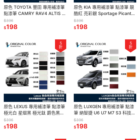
原色 TOYOTA 豐田 專用補漆筆
原色 KIA 專用補漆筆 點漆筆 靚
點漆筆 CAMRY RAV4 ALTIS 雲
酷紅 亮彩銀 Sportage Picanto
河灰 檀木黑 雪貂白 汽車補漆筆
汽車補漆筆 EV6 黑 灰 哈家人
$396
$396
哈家
198
198
$
$
5
5
折
折
原色 LEXUS 專用補漆筆 點漆筆
原色 LUXGEN 專用補漆筆 點漆
極光白 星熠黑 極光鈦 爵色黑
筆 納智捷 U6 U7 M7 S3 科技黑
RX NX IS ES GS CT UX 哈家人
靚酷紅 細膩白 前瞻銀 銀炫灰 哈
$396
$396
198
家人
198
$
$