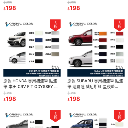
TUSCON KONA 山土匪 哈家人
補漆筆 Cayman Cayenne 哈家
$396
$396
198
人
198
$
$
5
5
折
折
原色 HONDA 專用補漆筆 點漆
原色 SUBARU 專用補漆筆 點漆
筆 本田 CRV FIT ODYSSEY 雲
筆 速霸陸 威尼斯紅 星夜藍
朵白 星鑽黑 深鈦灰 水晶黑 哈家
FORESTER XV 森林人 汽車補漆
$396
$396
人
198
筆 哈家人
198
$
$
5
5
折
折