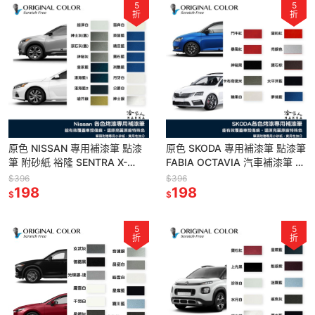
5
5
折
折
原色 NISSAN 專用補漆筆 點漆
原色 SKODA 專用補漆筆 點漆筆
筆 附砂紙 裕隆 SENTRA X-
FABIA OCTAVIA 汽車補漆筆 黑
TRAIL 皇家藍 紳士灰 尊爵白
太平洋藍 糖果白 暴風紅 哈家
$396
$396
KICKS
198
198
$
$
5
5
折
折