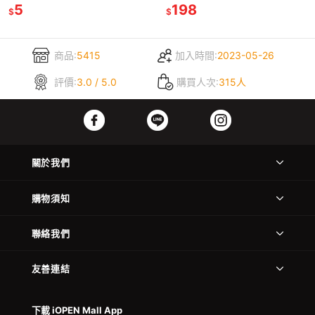
5
哈家人
198
$
$
商品:
5415
加入時間:
2023-05-26
評價:
3.0 / 5.0
購買人次:
315人
關於我們
購物須知
聯絡我們
友善連結
下載 iOPEN Mall App