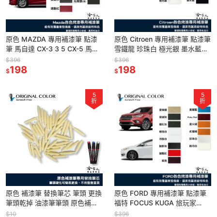
原色 MAZDA 專用補漆筆 點漆
原色 Citroen 專用補漆筆 點漆筆
筆 馬自達 CX-3 3 5 CX-5 馬三
雪鐵龍 珍珠白 極光銀 墨水藍
魂動紅 皓雪白 躍雪白 玄武灰 哈
C5 BERLINGO 布丁狗 汽車補漆
$396
$396
家人
198
筆 哈
198
$
$
5
5
折
折
原色 補漆筆 替換筆芯 筆頭 更換
原色 FORD 專用補漆筆 點漆筆
筆頭乾掉 油漆筆筆頭 原色補漆
福特 FOCUS KUGA 旅玩家
筆專用筆芯 哈家人
RANGER 銀砂黑 皓月白 炫目紅
$10
$396