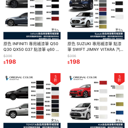
原色 INFINITI 專用補漆筆 Q50
原色 SUZUKI 專用補漆筆 點漆
Q30 QX50 G37 點漆筆 q60 晨
筆 SWIFT JIMNY VITARA 汽車
曦白 曜金黑 汽車補漆筆 哈家人
補漆筆 白色 黑 銀 哈家人
$396
$396
198
198
$
$
5
5
折
折