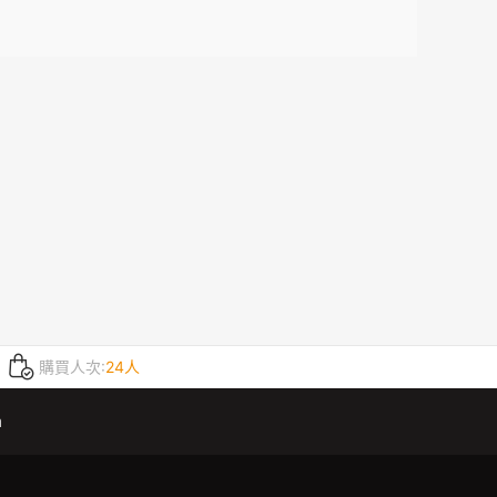
購買人次:
24人
m